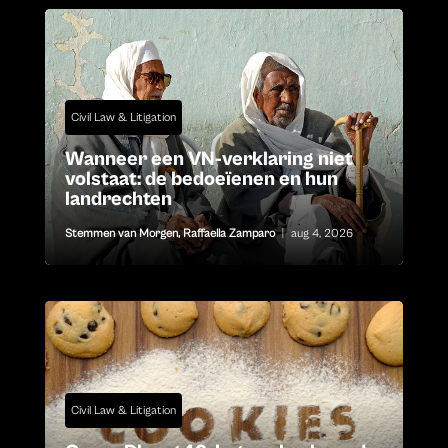
Civil Law & Litigation
Wanneer een VN-verklaring niet
volstaat: de bedoeïenen en hun
landrechten
Stemmen van Morgen
,
Raffaella Zamparo
|
aug 4, 2026
Civil Law & Litigation