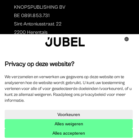
KNOPSPUBLISHING BV
BE 0891.853.731
Sint-Antoniusstraat 22
2200 Herentals
T. 014 73 78 11
Auteurs
Overzicht auteurs
Auteur worden?
©
2025 Jubel – Webdesign by
Wisemen
– Optimized by
Xando
–
Cookieverklaring
–
Disclaimer
–
Privacyverklaring