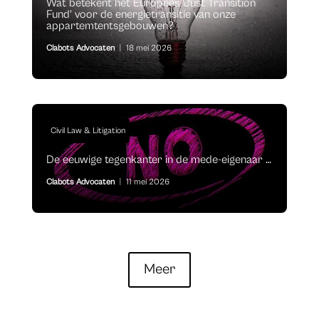
Wat betekent het Europees ‘Just Transition
Fund’ voor de energietransitie van onze
appartemtentsgebouwen?
Clabots Advocaten
|
18 mei 2026
Civil Law & Litigation
De eeuwige tegenkanter in de mede-eigenaar …
Clabots Advocaten
|
11 mei 2026
Meer