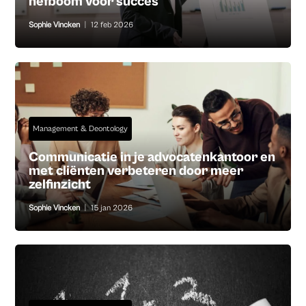
hefboom voor succes
Sophie Vincken
|
12 feb 2026
Management & Deontology
Communicatie in je advocatenkantoor en
met cliënten verbeteren door meer
zelfinzicht
Sophie Vincken
|
15 jan 2026