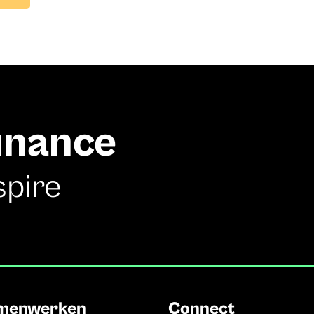
finance
spire
menwerken
Connect