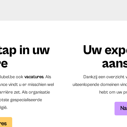
tap in uw
Uw exp
re
aan
Jubel.be ook
vacatures
. Als
Dankzij een overzicht 
ance vindt u er misschien wel
uiteenlopende domeinen vind
rière zet. Als organisatie
hebt om uw pro
ootste gespecialiseerde
gië.
Na
res