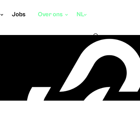
Jobs
Over ons
NL