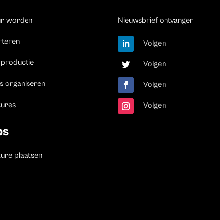
ur worden
Nieuwsbrief ontvangen
rteren
Volgen
oproductie
Volgen
s organiseren
Volgen
tures
Volgen
bs
ure plaatsen