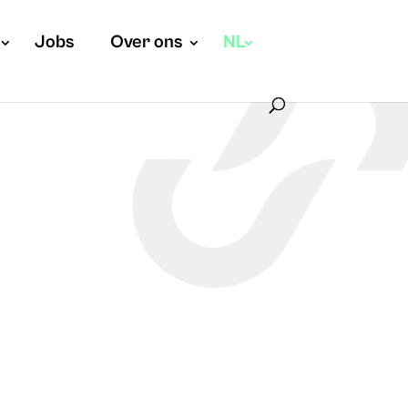
Jobs
Over ons
NL