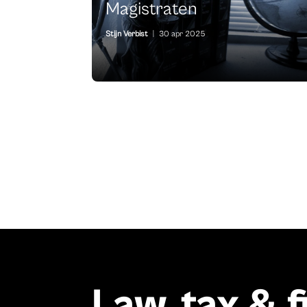
Magistraten
Stijn Verbist
|
30 apr 2025
Law, tax & 