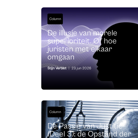
Column
De illusie van morele
superioriteit. Of hoe
juristen met elkaar
omgaan
Stijn Verbist
|
23 jun 2026
Column
De Passie van Justitie
(Deel 3): de Opstand der