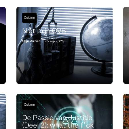
Column
Niet mijn OVB
Stijn Verbist
|
25 sep 2025
Column
De Passie van Justitie
(Deel 2): what the f*ck