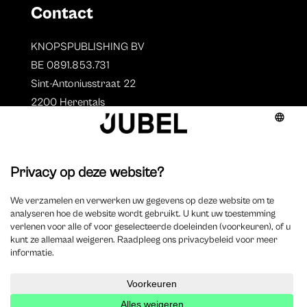
Contact
KNOPSPUBLISHING BV
BE 0891.853.731
Sint-Antoniusstraat 22
2200 Herentals
T. 014 73 78 11
Auteurs
Overzicht auteurs
Auteur worden?
©
2025 Jubel – Webdesign by
Wisemen
– Optimized by