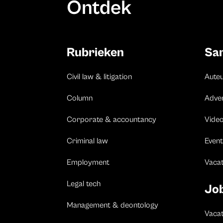
Ontdek
Rubrieken
Sa
Civil law & litigation
Aute
Column
Adve
Corporate & accountancy
Vide
Criminal law
Event
Employment
Vaca
Legal tech
Jo
Management & deontology
Vacat