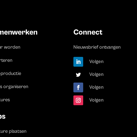
menwerken
Connect
ur worden
Nieuwsbrief ontvangen
rteren
Volgen
oproductie
Volgen
s organiseren
Volgen
tures
Volgen
bs
ure plaatsen