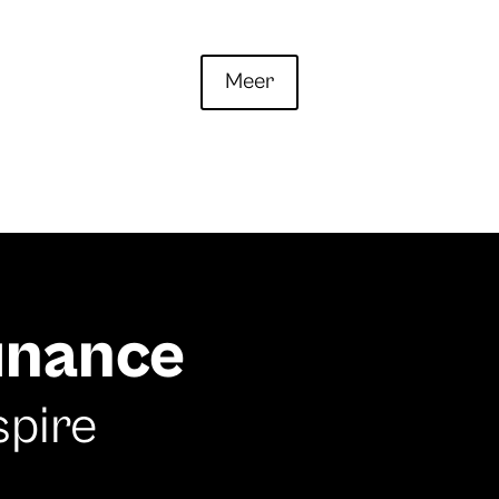
Meer
finance
spire