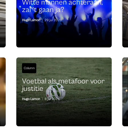
Witte mannen achteraan,
zal ’t gaan ja?
Hugo Lamon
|
29 jul 2026
Column
Voetbal als metafoor voor
justitie
Hugo Lamon
|
8 jul 2026