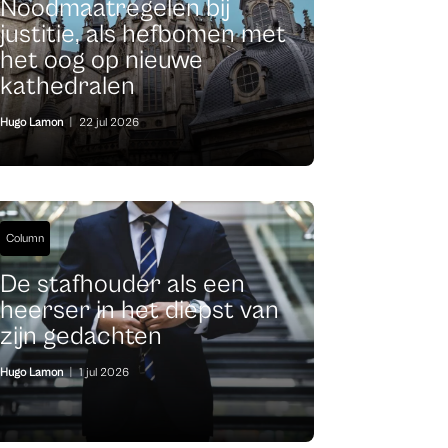
Noodmaatregelen bij
justitie, als hefbomen met
het oog op nieuwe
kathedralen
Hugo Lamon
|
22 jul 2026
Column
De stafhouder als een
heerser in het diepst van
zijn gedachten
Hugo Lamon
|
1 jul 2026