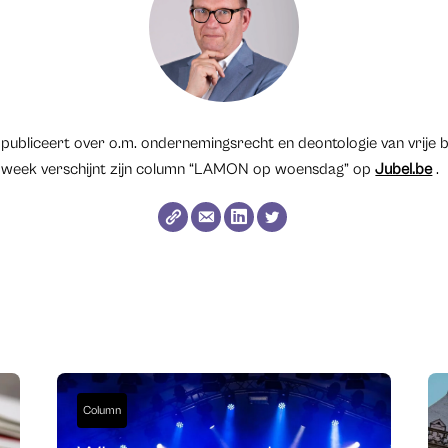
 publiceert over o.m. ondernemingsrecht en deontologie van vrije be
ere week verschijnt zijn column “LAMON op woensdag” op
Jubel.be
.
Column