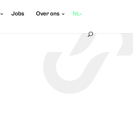
Jobs
Over ons
NL