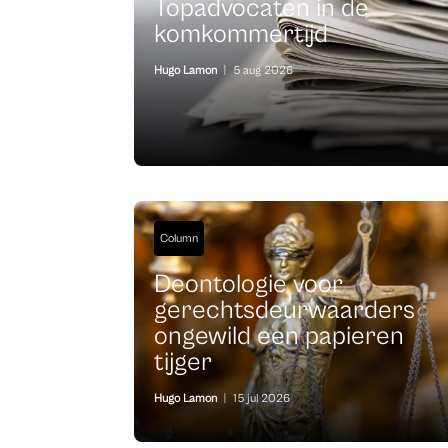
Topadvocaten in de
komkommertijd
Hugo Lamon
|
5 aug 2026
Column
Deontologie voor
gerechtsdeurwaarders
ongewild een papieren
tijger
Hugo Lamon
|
15 jul 2026