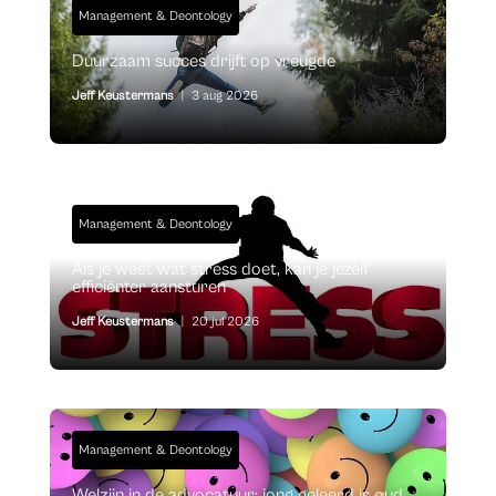
Management & Deontology
Duurzaam succes drijft op vreugde
Jeff Keustermans
|
3 aug 2026
Management & Deontology
Als je weet wat stress doet, kan je jezelf
efficiënter aansturen
Jeff Keustermans
|
20 jul 2026
Management & Deontology
Welzijn in de advocatuur: jong geleerd is oud