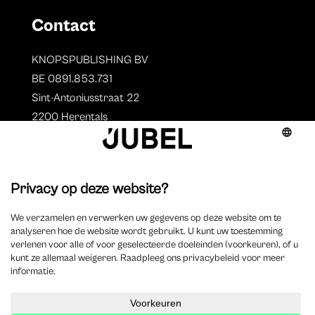
Contact
KNOPSPUBLISHING BV
BE 0891.853.731
Sint-Antoniusstraat 22
2200 Herentals
T. 014 73 78 11
Auteurs
Overzicht auteurs
Auteur worden?