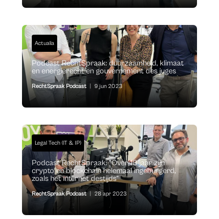
Actualia
Podcast RechtSpraak: duurzaamheid, klimaat
en energierecht en gouvernement des juges
RechtSpraak Podcast
|
9 jun 2023
Legal Tech (IT & IP)
Podcast RechtSpraak: ”Over 10 jaar zijn
crypto en blockchain helemaal ingeburgerd,
zoals het internet destijds”
RechtSpraak Podcast
|
28 apr 2023