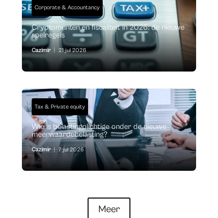
Corporate & Accountancy
Cryptomunten en fiscaliteit in 2026: de nieuwe
spelregels
Cazimir
|
21 jul 2026
Tax & Private equity
Wie is belastingplichtige onder de nieuwe
meerwaardebelasting?
Cazimir
|
7 jul 2026
Meer