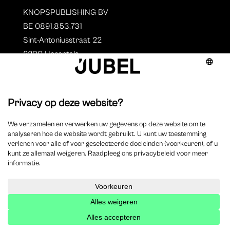
KNOPSPUBLISHING BV
BE 0891.853.731
Sint-Antoniusstraat 22
2200 Herentals
T. 014 73 78 11
Auteurs
Overzicht auteurs
Auteur worden?
©
2025 Jubel – Webdesign by
Wisemen
– Optimized by
Xando
–
Cookieverklaring
–
Disclaimer
–
Privacyverklaring