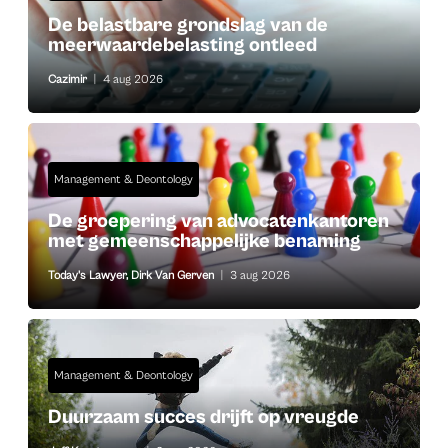
De belastbare grondslag van de
meerwaardebelasting ontleed
Cazimir
|
4 aug 2026
Management & Deontology
De groepering van advocatenkantoren
met gemeenschappelijke benaming
Today's Lawyer
,
Dirk Van Gerven
|
3 aug 2026
Management & Deontology
Duurzaam succes drijft op vreugde