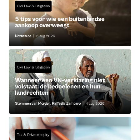
Civil Law & Litigation
5 tips voor wie een buitenlandse
aankoop overweegt
Notaris.be
|
6 aug 2026
Civil Law & Litigation
Wanneer een VN-verklaring niet
volstaat: de bedoeïenen en hun
landrechten
Stemmen van Morgen
,
Raffaella Zamparo
|
4 aug 2026
Tax & Private equity