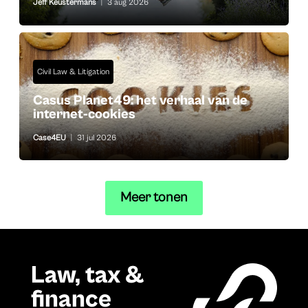
Jeff Keustermans
|
3 aug 2026
Civil Law & Litigation
Casus Planet49: het verhaal van de
internet-cookies
Case4EU
|
31 jul 2026
Meer tonen
Law, tax &
finance