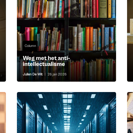
Column
Weg met het anti-
intellectualisme
Julien De Wit
|
26 jan 2026