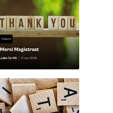
Column
Merci Magistraat
Julien De Wit
|
17 nov 2025