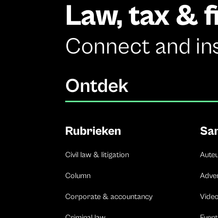
Law, tax & 
Connect and in
Ontdek
Rubrieken
Sa
Civil law & litigation
Aute
Column
Adve
Corporate & accountancy
Vide
Criminal law
Event