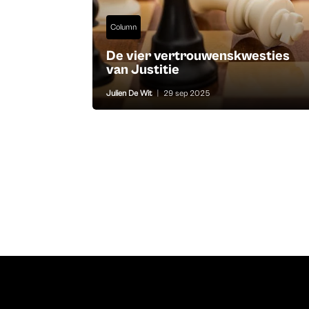
Column
De vier vertrouwenskwesties
van Justitie
Julien De Wit
|
29 sep 2025