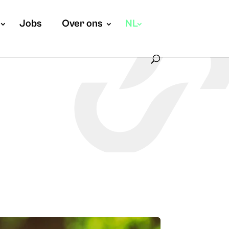
Jobs
Over ons
NL