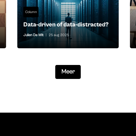
Column
Data-driven of data-distracted?
Julien De Wit
|
25 aug 2025
Meer