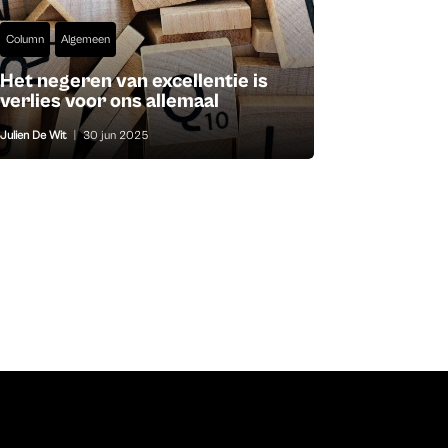
Column
Algemeen
Het negeren van excellentie is
verlies voor ons allemaal
Julien De Wit
|
30 jun 2025