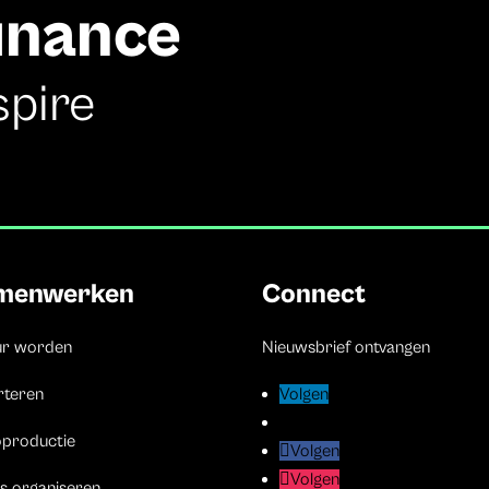
finance
spire
menwerken
Connect
ur worden
Nieuwsbrief ontvangen
rteren
Volgen
Volgen
Volgen
Volgen
oproductie
Volgen
Volgen
Volgen
Volgen
s organiseren