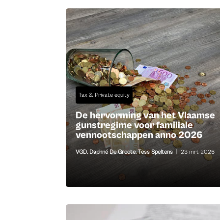
Tax & Private equity
De hervorming van het Vlaamse
gunstregime voor familiale
vennootschappen anno 2026
VGD
,
Daphné De Groote
,
Tess Speltens
|
23 mrt 2026