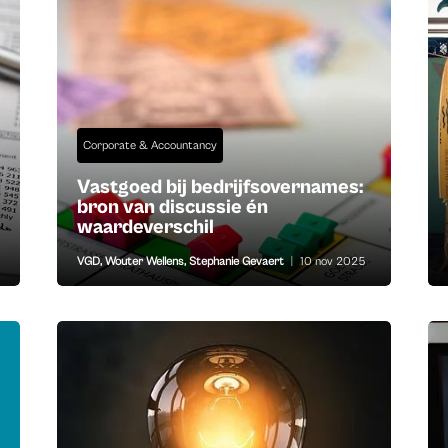
Corporate & Accountancy
Vastgoed bij bedrijfsovernames:
bron van discussie én
waardeverschil
VGD
,
Wouter Wellens
,
Stephanie Gevaert
|
10 nov 2025