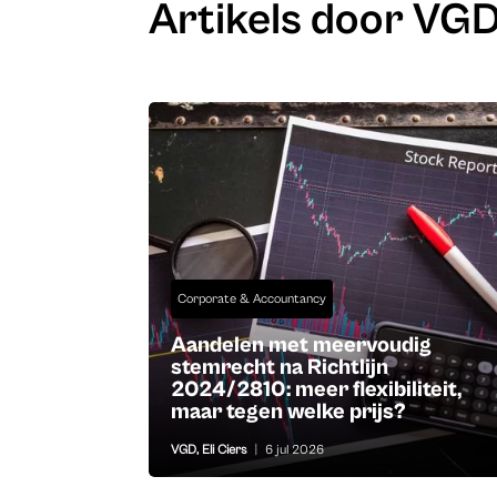
Artikels door VG
Corporate & Accountancy
Aandelen met meervoudig
stemrecht na Richtlijn
2024/2810: meer flexibiliteit,
maar tegen welke prijs?
VGD
,
Eli Ciers
|
6 jul 2026