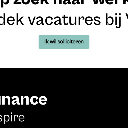
dek vacatures bij
Ik wil solliciteren
finance
spire