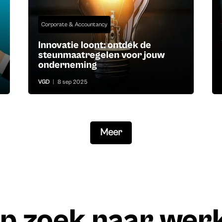
Corporate & Accountancy
Innovatie loont: ontdek de
steunmaatregelen voor jouw
onderneming
VGD
|
8 sep 2025
Meer
p zoek naar wer