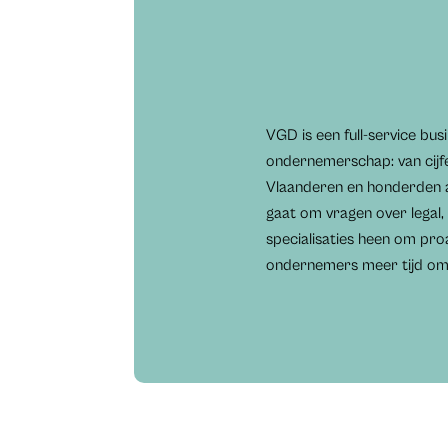
VGD is een full-service b
ondernemerschap: van cijfer
Vlaanderen en honderden 
gaat om vragen over legal,
specialisaties heen om pro
ondernemers meer tijd om 