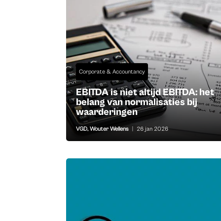
Corporate & Accountancy
EBITDA is niet altijd EBITDA: het
belang van normalisaties bij
waarderingen
VGD
,
Wouter Wellens
|
26 jan 2026