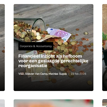
Corporate & Accountancy
Financieel inzicht als hefboom
voor een geslaagde gerechtelijke
reorganisatie
VGD
,
Stieven Van Camp
,
Mathias Supply
|
23 feb 2026