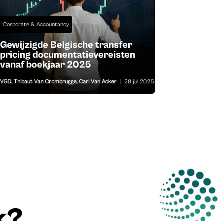
Corporate & Accountancy
Gewijzigde Belgische transfer
pricing documentatievereisten
vanaf boekjaar 2025
VGD
,
Thibaut Van Crombrugge
,
Carl Van Acker
|
28 jul 2025
k?