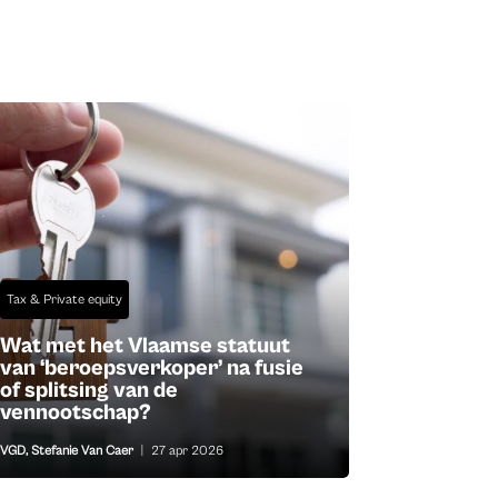
Tax & Private equity
Wat met het Vlaamse statuut
van ‘beroepsverkoper’ na fusie
of splitsing van de
vennootschap?
VGD
,
Stefanie Van Caer
|
27 apr 2026