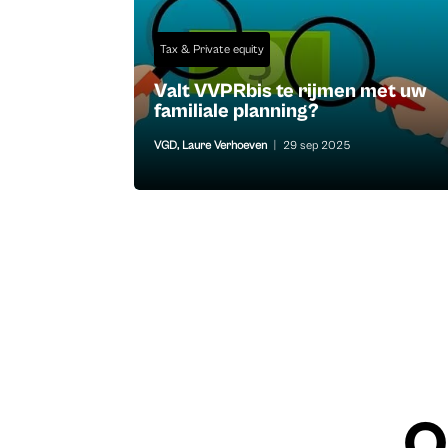
Tax & Private equity
Valt VVPRbis te rijmen met uw
familiale planning?
VGD
,
Laure Verhoeven
|
29 sep 2025
O