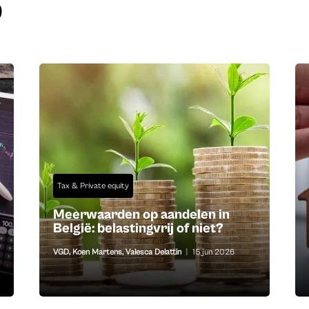
D
Tax & Private equity
Meerwaarden op aandelen in
België: belastingvrij of niet?
VGD
,
Koen Martens
,
Valesca Delattin
|
15 jun 2026