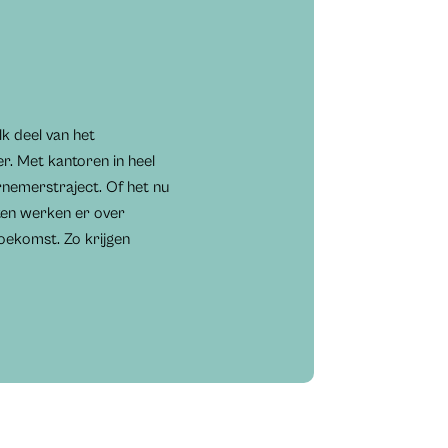
k deel van het
er. Met kantoren in heel
nemerstraject. Of het nu
rten werken er over
oekomst. Zo krijgen