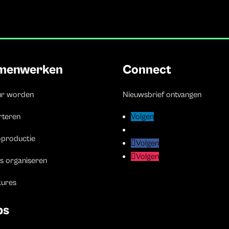
menwerken
Connect
ur worden
Nieuwsbrief ontvangen
rteren
Volgen
Volgen
Volgen
Volgen
oproductie
Volgen
Volgen
Volgen
Volgen
s organiseren
tures
bs