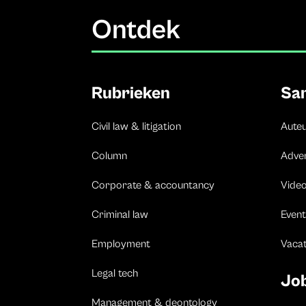
Ontdek
Rubrieken
Sa
Civil law & litigation
Aute
Column
Adve
Corporate & accountancy
Vide
Criminal law
Event
Employment
Vaca
Legal tech
Jo
Management & deontology