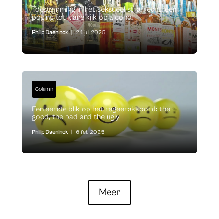
Toestemming in het seksueel strafrecht: een
poging tot klare kijk op alcohol
Philip Daeninck
|
24 jul 2025
Column
Een eerste blik op het regeerakkoord: the
good, the bad and the ugly
Philip Daeninck
|
6 feb 2025
Meer