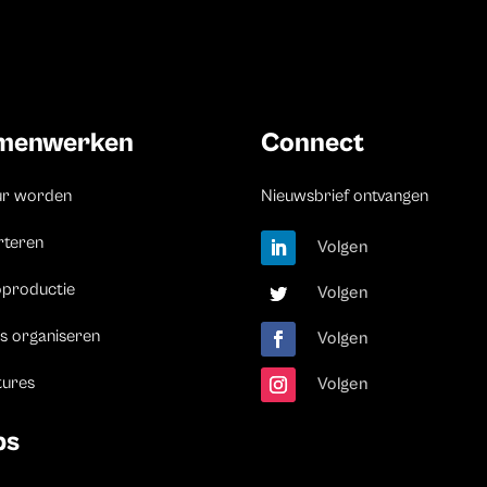
menwerken
Connect
ur worden
Nieuwsbrief ontvangen
rteren
Volgen
oproductie
Volgen
s organiseren
Volgen
tures
Volgen
bs