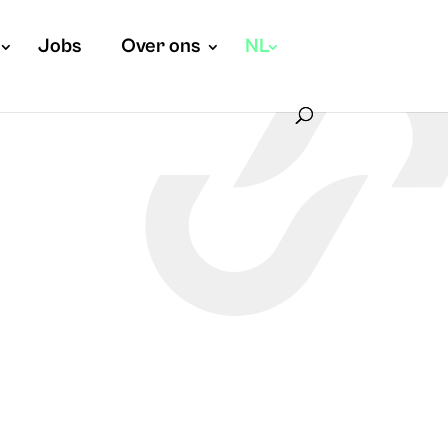
Jobs
Over ons
NL