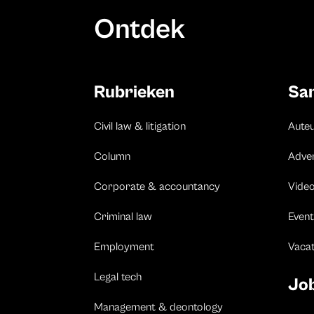
Ontdek
Rubrieken
Sa
Civil law & litigation
Aute
Column
Adve
Corporate & accountancy
Vide
Criminal law
Event
Employment
Vaca
Legal tech
Jo
Management & deontology