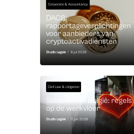
Corporate & Accountancy
DAC8:
rapportageverplichtingen
voor aanbieders van
cryptoactivadiensten
Studio Legale
|
9 jul 2026
Civil Law & Litigation
Sekswerk in België: regels
op de werkvloer
Studio Legale
|
11 jun 2026