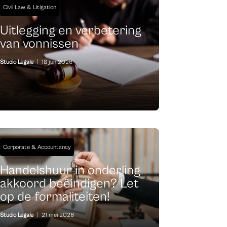
Civil Law & Litigation
Uitlegging en verbetering
van vonnissen
Studio Legale
|
18 jun 2026
Corporate & Accountancy
Handelshuur in onderling
akkoord beëindigen? Let
op de formaliteiten!
Studio Legale
|
21 mei 2026