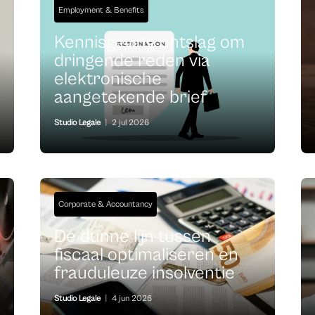
Employment & Benefits
Kennisgeving ontslag om
dringende reden via
elektronische
aangetekende brief
Studio Legale
|
2 jul 2026
Corporate & Accountancy
De dunne lijn tussen
fiscaal optimaliseren en
frauduleuze insolventie
Studio Legale
|
4 jun 2026