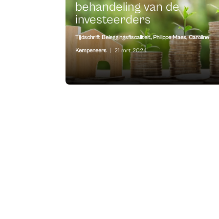
behandeling van de
investeerders
Tijdschrift Beleggingsfiscaliteit
,
Philippe Maes
,
Caroline
Kempeneers
|
21 mrt 2024