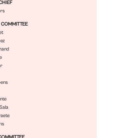
CHIEF
ers
C COMMITTEE
et
yez
rmand
e
er
pens
nte
Sala
raete
ms
COMMITTEE