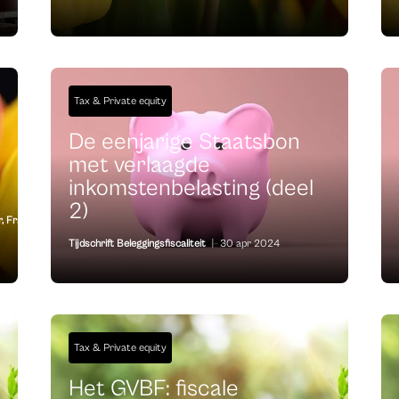
Tax & Private equity
De eenjarige Staatsbon
met verlaagde
inkomstenbelasting (deel
2)
r
,
Frank
Tijdschrift Beleggingsfiscaliteit
|
30 apr 2024
Tax & Private equity
Het GVBF: fiscale