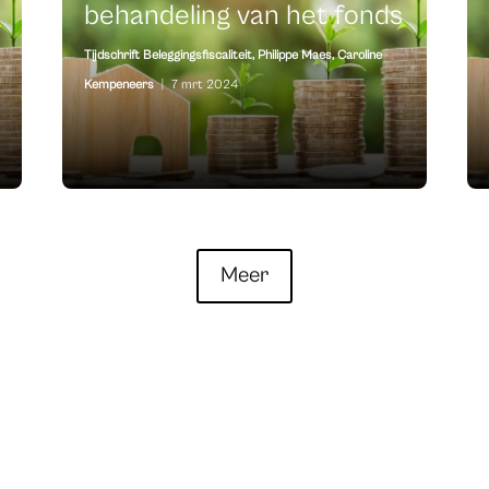
behandeling van het fonds
Tijdschrift Beleggingsfiscaliteit
,
Philippe Maes
,
Caroline
Kempeneers
|
7 mrt 2024
Meer