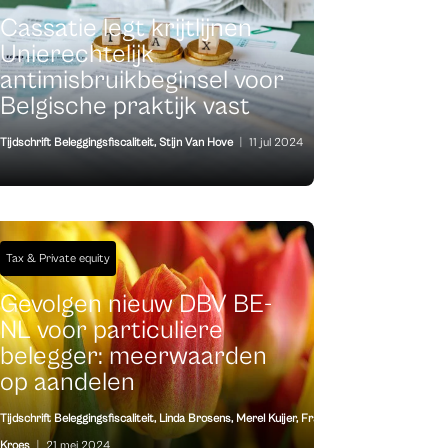
Cassatie legt krijtlijnen
Unierechtelijk
antimisbruikbeginsel voor
Belgische praktijk vast
Tijdschrift Beleggingsfiscaliteit
,
Stijn Van Hove
|
11 jul 2024
Tax & Private equity
Gevolgen nieuw DBV BE-
NL voor particuliere
belegger: meerwaarden
op aandelen
Tijdschrift Beleggingsfiscaliteit
,
Linda Brosens
,
Merel Kuijer
,
Frank
Kroes
|
21 mei 2024