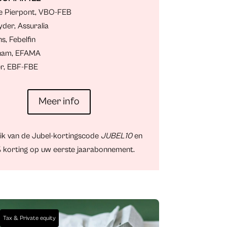
e Pierpont, VBO-FEB
der, Assuralia
s, Febelfin
gham, EFAMA
er, EBF-FBE
Meer info
ik van de Jubel-kortingscode
JUBEL10
en
 korting op uw eerste jaarabonnement.
Tax & Private equity