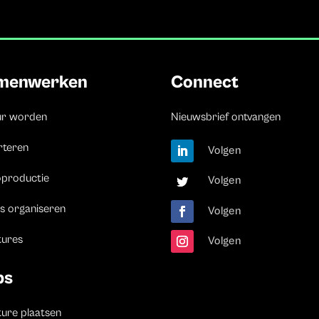
menwerken
Connect
ur worden
Nieuwsbrief ontvangen
rteren
Volgen
oproductie
Volgen
s organiseren
Volgen
tures
Volgen
bs
ure plaatsen