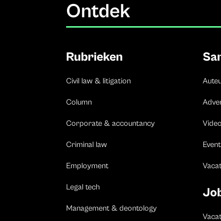
Ontdek
Rubrieken
Sa
Civil law & litigation
Aute
Column
Adve
Corporate & accountancy
Vide
Criminal law
Event
Employment
Vaca
Legal tech
Jo
Management & deontology
Vacat