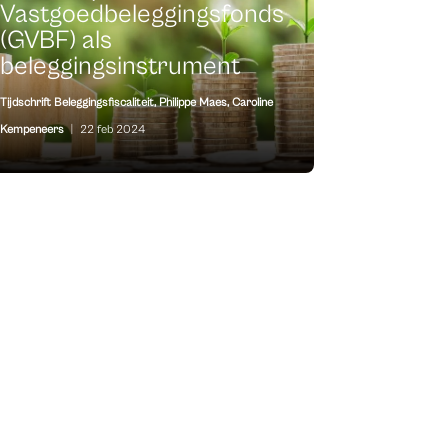
Vastgoedbeleggingsfonds
(GVBF) als
beleggingsinstrument
Tijdschrift Beleggingsfiscaliteit
,
Philippe Maes
,
Caroline
Kempeneers
|
22 feb 2024