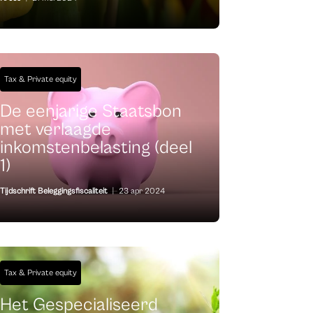
Tax & Private equity
De eenjarige Staatsbon
met verlaagde
inkomstenbelasting (deel
1)
Tijdschrift Beleggingsfiscaliteit
|
23 apr 2024
Tax & Private equity
Het Gespecialiseerd