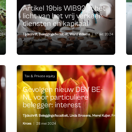
Artikel 19bis WIB92 in het
licht van het vrij verkeer
diensten en kapitaal
2024
Tijdschrift Beleggingsfiscaliteit
,
Ward Willems
|
17 okt 2024
Tax & Private equity
Gevolgen nieuw DBV BE-
NL voor particuliere
belegger: interest
Tijdschrift Beleggingsfiscaliteit
,
Linda Brosens
,
Merel Kuijer
,
Frank
Kroes
|
28 mei 2024