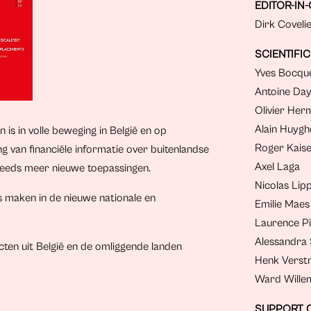
EDITOR-IN-
Dirk Coveli
SCIENTIFI
Yves Bocqu
Antoine Da
Olivier He
Alain Huygh
 is in volle beweging in België en op
Roger Kais
ng van financiële informatie over buitenlandse
Axel Laga
teeds meer nieuwe toepassingen.
Nicolas Lip
ijs maken in de nieuwe nationale en
Emilie Maes
Laurence Pi
Alessandra 
cten uit België en de omliggende landen
Henk Verst
Ward Wille
SUPPORT 