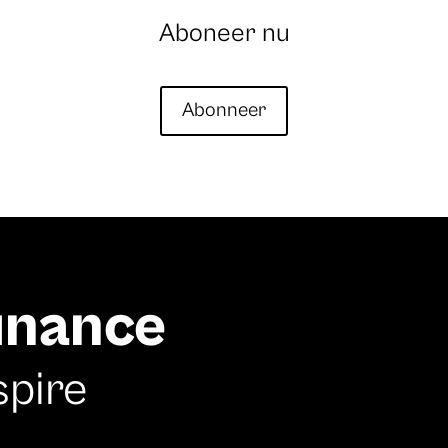
Aboneer nu
Abonneer
finance
spire