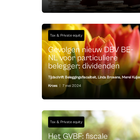
Tax & Private equity
Gevolgen nieuw DBV BE-
NL voor particuliere
belegger: dividenden
Tijdschrift Beleggingsfiscaliteit
,
Linda Brosens
,
Merel Kuije
Kroes
|
7 mei 2024
Tax & Private equity
Het GVBF: fiscale