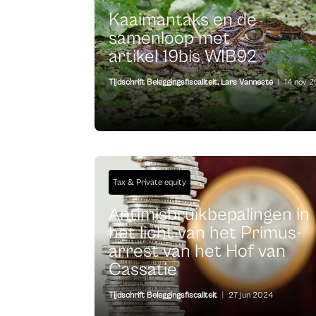
Kaaimantaks en de
samenloop met
artikel 19bis WIB92
Tijdschrift Beleggingsfiscaliteit
,
Lars Vanneste
|
14 nov 
Tax & Private equity
Antimisbruikbepalingen in
het licht van het Primus-
arrest van het Hof van
Cassatie
Tijdschrift Beleggingsfiscaliteit
|
27 jun 2024