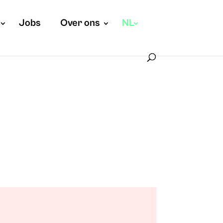
Jobs
Over ons
NL