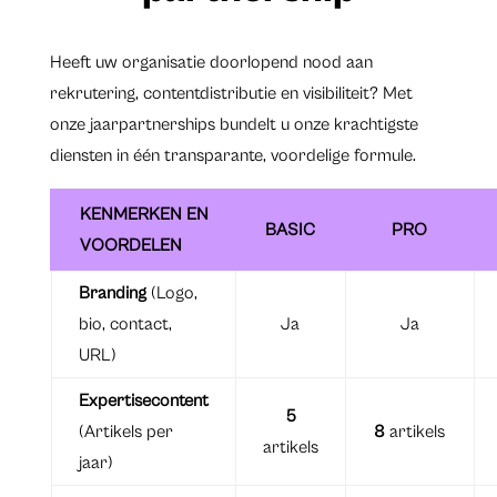
Heeft uw organisatie doorlopend nood aan
rekrutering, contentdistributie en visibiliteit? Met
onze jaarpartnerships bundelt u onze krachtigste
diensten in één transparante, voordelige formule.
KENMERKEN EN
BASIC
PRO
VOORDELEN
Branding
(Logo,
bio, contact,
Ja
Ja
URL)
Expertisecontent
5
(Artikels per
8
artikels
artikels
jaar)