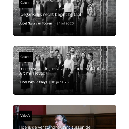
Column
Toegankelijk recht begint bij taal
Jubel
,
Sara van Tooren
|
24 jul 2026
Column
Lessen voor de jurist van de familievakanties
(uit mijn jeugd)
Jubel
,
Wim Putzeys
|
10 jul 2026
Video's
Hoe is de verstandhouding tussen de