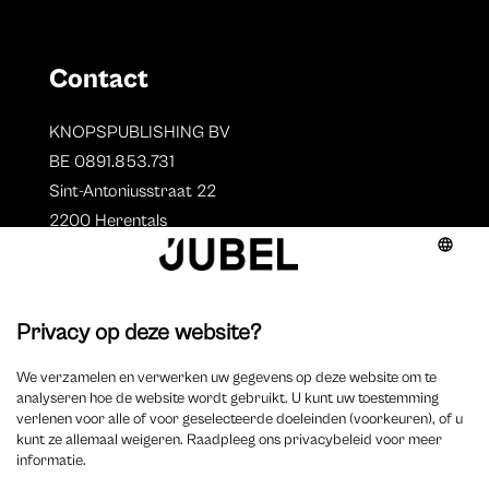
Contact
KNOPSPUBLISHING BV
BE 0891.853.731
Sint-Antoniusstraat 22
2200 Herentals
T. 014 73 78 11
Auteurs
Overzicht auteurs
Auteur worden?