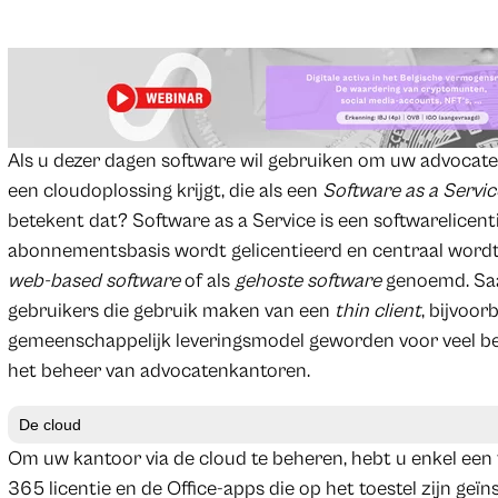
Als u dezer dagen software wil gebruiken om uw advocate
een cloudoplossing krijgt, die als een
Software as a Servic
betekent dat? Software as a Service is een softwarelicent
abonnementsbasis wordt gelicentieerd en centraal word
web-based software
of als
gehoste software
genoemd. Saa
gebruikers die gebruik maken van een
thin client
, bijvoo
gemeenschappelijk leveringsmodel geworden voor veel bed
het beheer van advocatenkantoren.
De cloud
Om uw kantoor via de cloud te beheren, hebt u enkel een 
365 licentie en de Office-apps die op het toestel zijn geï