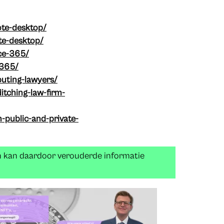
ote-desktop/
te-desktop/
ice-365/
-365/
uting-lawyers/
tching-law-firm-
-public-and-private-
n kan daardoor verouderde informatie