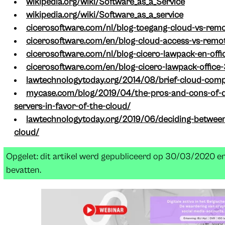
wikipedia.org/wiki/Software_as_a_Service
wikipedia.org/wiki/Software_as_a_service
cicerosoftware.com/nl/blog-toegang-cloud-vs-rem
cicerosoftware.com/en/blog-cloud-access-vs-remo
cicerosoftware.com/nl/blog-cicero-lawpack-en-off
cicerosoftware.com/en/blog-cicero-lawpack-office
lawtechnologytoday.org/2014/08/brief-cloud-comp
mycase.com/blog/2019/04/the-pros-and-cons-of-di
servers-in-favor-of-the-cloud/
lawtechnologytoday.org/2019/06/deciding-between
cloud/
Opgelet: dit artikel werd gepubliceerd op 30/03/2020 e
bevatten.