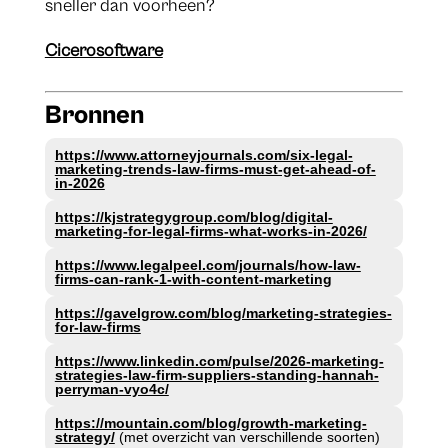
sneller dan voorheen?
Cicerosoftware
Bronnen
https://www.attorneyjournals.com/six-legal-
marketing-trends-law-firms-must-get-ahead-of-
in-2026
https://kjstrategygroup.com/blog/digital-
marketing-for-legal-firms-what-works-in-2026/
https://www.legalpeel.com/journals/how-law-
firms-can-rank-1-with-content-marketing
https://gavelgrow.com/blog/marketing-strategies-
for-law-firms
https://www.linkedin.com/pulse/2026-marketing-
strategies-law-firm-suppliers-standing-hannah-
perryman-vyo4c/
https://mountain.com/blog/growth-marketing-
strategy/
(met overzicht van verschillende soorten)