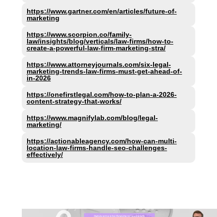
https://www.gartner.com/en/articles/future-of-
marketing
https://www.scorpion.co/family-
law/insights/blog/verticals/law-firms/how-to-
create-a-powerful-law-firm-marketing-stra/
https://www.attorneyjournals.com/six-legal-
marketing-trends-law-firms-must-get-ahead-of-
in-2026
https://onefirstlegal.com/how-to-plan-a-2026-
content-strategy-that-works/
https://www.magnifylab.com/blog/legal-
marketing/
https://actionableagency.com/how-can-multi-
location-law-firms-handle-seo-challenges-
effectively/