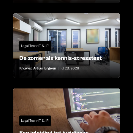
Legal Tech (IT & IP)
De zomer als kennis-stresstest
Knowlex
,
Artuur Engelen
|
jul 23, 2026
Legal Tech (IT & IP)