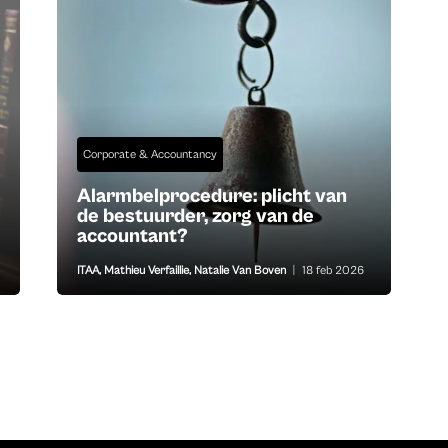
Corporate & Accountancy
Alarmbelprocedure: plicht van
de bestuurder, zorg van de
accountant?
ITAA
,
Mathieu Verfaillie
,
Natalie Van Boven
|
18 feb 2026