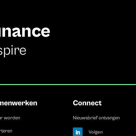
finance
spire
menwerken
Connect
ur worden
Nieuwsbrief ontvangen
rteren
Volgen