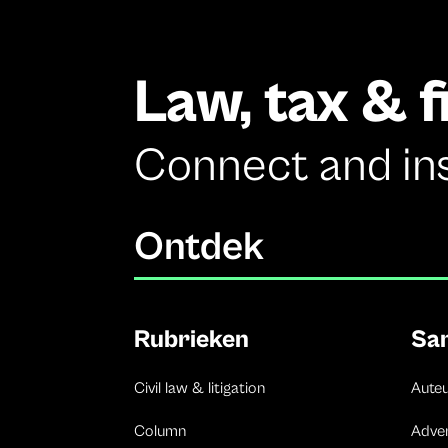
Law, tax & 
Connect and in
Ontdek
Rubrieken
Sa
Civil law & litigation
Aute
Column
Adve