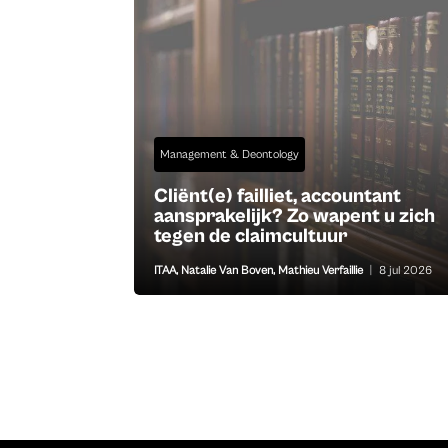
Management & Deontology
Cliënt(e) failliet, accountant
aansprakelijk? Zo wapent u zich
tegen de claimcultuur
ITAA
,
Natalie Van Boven
,
Mathieu Verfaillie
|
8 jul 2026