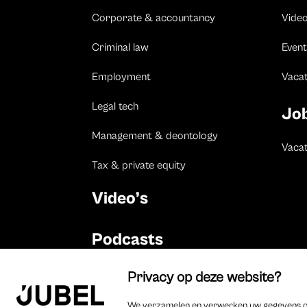
Corporate & accountancy
Vide
Criminal law
Event
Employment
Vaca
Legal tech
Jo
Management & deontology
Vacat
Tax & private equity
Video’s
Podcasts