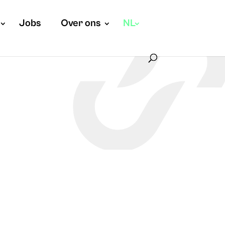
Jobs
Over ons
NL