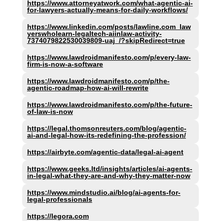
https://www.attorneyatwork.com/what-agentic-ai-
for-lawyers-actually-means-for-daily-workflows/
https://www.linkedin.com/posts/lawline.com_law
yerswholearn-legaltech-aiinlaw-activity-
7374079822530039809-uaj_/?skipRedirect=true
https://www.lawdroidmanifesto.com/p/every-law-
firm-is-now-a-software
https://www.lawdroidmanifesto.com/p/the-
agentic-roadmap-how-ai-will-rewrite
https://www.lawdroidmanifesto.com/p/the-future-
of-law-is-now
https://legal.thomsonreuters.com/blog/agentic-
ai-and-legal-how-its-redefining-the-profession/
https://airbyte.com/agentic-data/legal-ai-agent
https://www.geeks.ltd/insights/articles/ai-agents-
in-legal-what-they-are-and-why-they-matter-now
https://www.mindstudio.ai/blog/ai-agents-for-
legal-professionals
https://legora.com