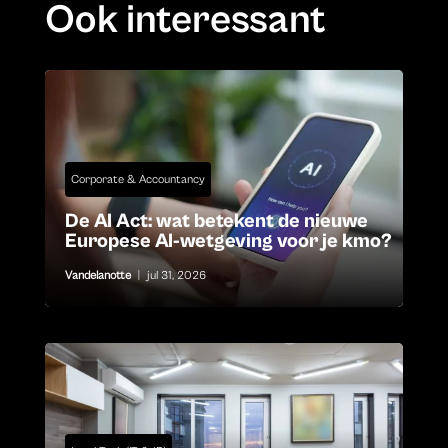
Ook interessant
Corporate & Accountancy
De AI Act: wat betekent de nieuwe
Europese AI-wetgeving voor je kmo?
Vandelanotte
|
jul 31, 2026