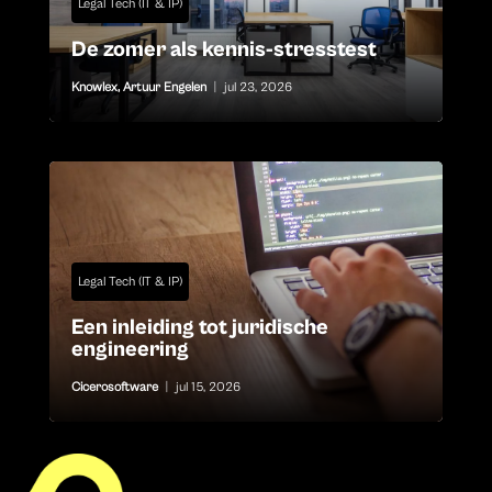
Legal Tech (IT & IP)
De zomer als kennis-stresstest
Knowlex
,
Artuur Engelen
|
jul 23, 2026
Legal Tech (IT & IP)
Een inleiding tot juridische
engineering
Cicerosoftware
|
jul 15, 2026