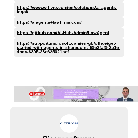
https://www.witivio.com/en/solutions/ai-agents-
legal/
https://aiagents4lawfirms.com/
https://github.com/AI-Hub-Admin/LawAgent
https://support.microsoft.com/en-gb/office/get-
started-with-agents-in-sharepoint-69e2faf9-2c1e-
4baa-8305-23e625021bcf