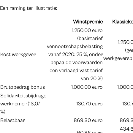
Een raming ter illustratie:
Winstpremie
Klassiek
1.250,00 euro
(basistarief
1.250,
vennootschapsbelasting
(ge
Kost werkgever
vanaf 2020: 25 %, onder
werkgeversbi
bepaalde voorwaarden
een verlaagd vast tarief
van 20 %)
Brutobedrag bonus
1.000,00 euro
1.000,
Solidariteitsbijdrage
werknemer (13,07
130,70 euro
130,
%)
Belastbaar
869,30 euro
869,3
434,6
60,86 euro