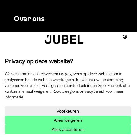
Over ons
Onze missie
Redactieraad
Jubel
Contact
KNOPSPUBLISHING BV
BE 0891.853.731
Sint-Antoniusstraat 22
2200 Herentals