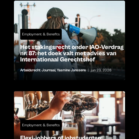
Employment & Benefits
Het stakingsrecht onder IAO-Verdrag
nr. 87: het doek valt met advies van
Internationaal Gerechtshof
Arbeidsrecht Journaal
,
Yasmine Janssens
|
jun 23, 2026
Employment & Benefits
Flexi-jobbers of jobstudenten: