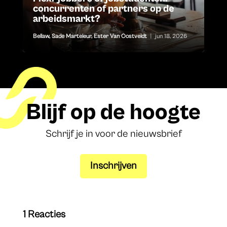
concurrenten of partners op de
arbeidsmarkt?
Bellaw
,
Sade Marteleur
,
Ester Van Oostveldt
|
jun 18, 2026
Blijf op de hoogte
Schrijf je in voor de nieuwsbrief
Inschrijven
1 Reacties