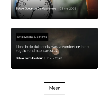
nu
Bellaw
,
Goedroen De Maeseneire
|
28 mei 2026
Employment & Benefits
Licht in de duisternis: wat verandert er in de
regels rond nachtarbeid?
Bellaw
,
Isabo Heirbaut
|
16 apr 2026
Meer