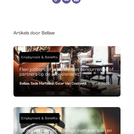
Artikels door Bellaw
Employment & Benefits
Flexi-jobbers of jobstudenten: concurrenten of
partners op de arbeidsmarkt?
Bellaw
,
Sade Marteleur
,
Ester Van Oostveldt
|
18 jun 2026
Employment & Benefits
De regeling van de vrijwillige overuren toen en