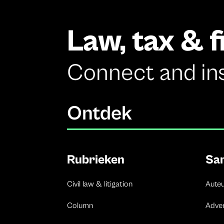
Law, tax & 
Connect and in
Ontdek
Rubrieken
Sa
Civil law & litigation
Aute
Column
Adve