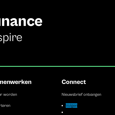
finance
spire
menwerken
Connect
ur worden
Nieuwsbrief ontvangen
rteren
Volgen
Volgen
Volgen
Volgen