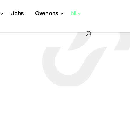
Jobs
Over ons
NL