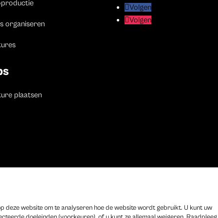
oproductie
Volgen
Volgen
Volgen
Volgen
s organiseren
tures
bs
ure plaatsen