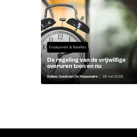
Employment & Benefits
De regeling van de vrijwillige
overuren toen en nu
Bellaw
,
Goedroen De Maeseneire
|
28 mei 2026