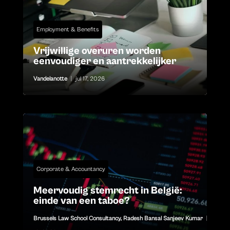
Employment & Benefits
Vrijwillige overuren worden
eenvoudiger en aantrekkelijker
Vandelanotte
|
jul 17, 2026
Corporate & Accountancy
Meervoudig stemrecht in België:
einde van een taboe?
Brussels Law School Consultancy
,
Radesh Bansal Sanjeev Kumar
|
jul