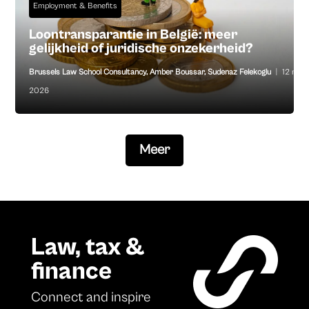
Employment & Benefits
Loontransparantie in België: meer
gelijkheid of juridische onzekerheid?
Brussels Law School Consultancy
,
Amber Boussar
,
Sudenaz Felekoglu
|
12 mei
2026
Meer
Law, tax &
finance
Connect and inspire