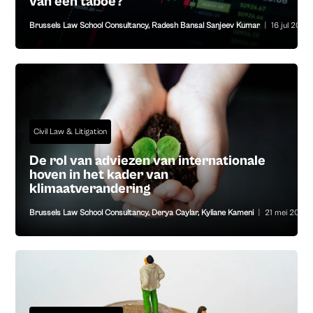
van een taboe?
Brussels Law School Consultancy
,
Radesh Bansal Sanjeev Kumar
|
16 jul 2026
Civil Law & Litigation
De rol van adviezen van internationale
hoven in het kader van
klimaatverandering
Brussels Law School Consultancy
,
Derya Caylar
,
Kyliane Kameni
|
21 mei 2026