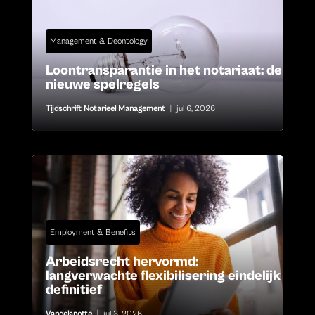
Management & Deontology
Loontransparantie in het notariaat: de
nieuwe spelregels
Tijdschrift Notarieel Management
|
jul 6, 2026
Employment & Benefits
Arbeidsrecht hervormd:
langverwachte flexibilisering eindelijk
definitief
Vandelanotte
|
jul 3, 2026