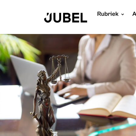
Rubriek
A