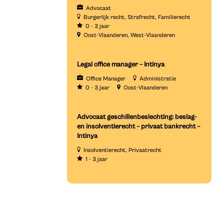
Advocaat
Burgerlijk recht
Strafrecht
Familierecht
0 - 3 jaar
Oost-Vlaanderen
West-Vlaanderen
Legal office manager – Intinya
Office Manager
Administratie
0 - 3 jaar
Oost-Vlaanderen
Advocaat geschillenbeslechting: beslag-
en insolventierecht – privaat bankrecht –
Intinya
Insolventierecht
Privaatrecht
1 - 3 jaar