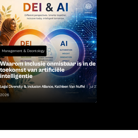
Management & Deontology
Waarom inclusie onmisbaar is in de
toekomst van artificiële
intelligentie
Legal Diversity & Inclusion Alliance
,
Kathleen Van Nuffel
|
jul 27,
2026