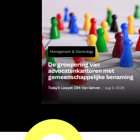
Management & Deontology
De groepering van
advocatenkantoren met
gemeenschappelijke benaming
Today's Lawyer
,
Dirk Van Gerven
|
aug 3, 2026