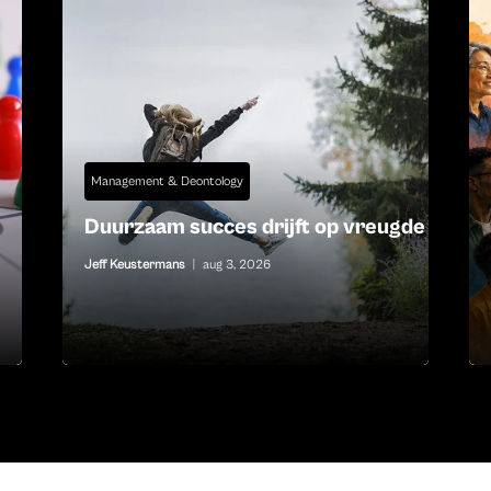
Management & Deontology
Duurzaam succes drijft op vreugde
Jeff Keustermans
|
aug 3, 2026