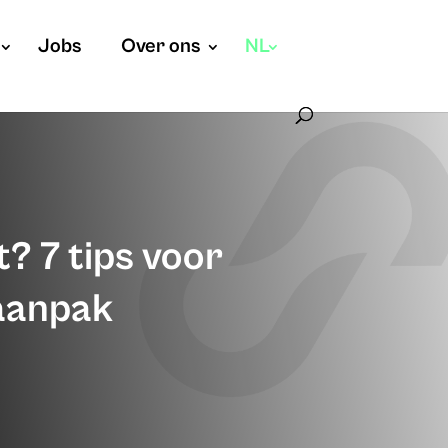
Jobs
Over ons
NL
? 7 tips voor
 aanpak