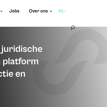
Jobs
Over ons
NL
 juridische
n platform
tie en