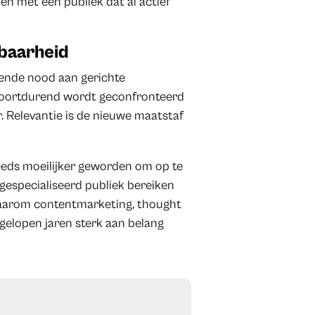
en met een publiek dat al actief
tbaarheid
iende nood aan gerichte
voortdurend wordt geconfronteerd
r. Relevantie is de nieuwe maatstaf
steeds moeilijker geworden om op te
gespecialiseerd publiek bereiken
 waarom contentmarketing, thought
fgelopen jaren sterk aan belang