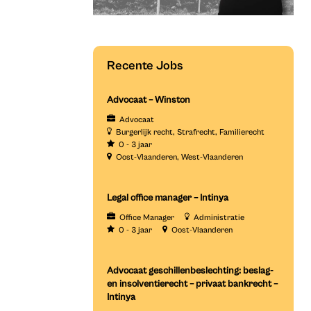
Recente Jobs
Advocaat – Winston
Advocaat
Burgerlijk recht
Strafrecht
Familierecht
0 - 3 jaar
Oost-Vlaanderen
West-Vlaanderen
Legal office manager – Intinya
Office Manager
Administratie
0 - 3 jaar
Oost-Vlaanderen
Advocaat geschillenbeslechting: beslag-
en insolventierecht – privaat bankrecht –
Intinya