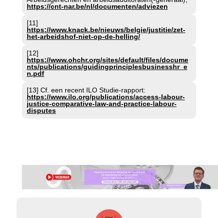
https://cnt-nar.be/nl/documenten/adviezen
[11]
https://www.knack.be/nieuws/belgie/justitie/zet-
het-arbeidshof-niet-op-de-helling/
[12]
https://www.ohchr.org/sites/default/files/docume
nts/publications/guidingprinciplesbusinesshr_e
n.pdf
[13] Cf. een recent ILO Studie-rapport:
https://www.ilo.org/publications/access-labour-
justice-comparative-law-and-practice-labour-
disputes