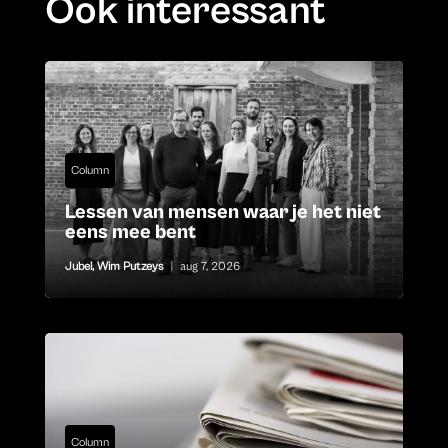
Ook interessant
Column
Lessen van mensen waar je het niet
eens mee bent
Jubel
,
Wim Putzeys
|
aug 7, 2026
Column