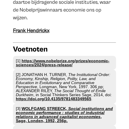
daartoe bijdragende sociale instituties, waar
de Nobelprijswinnaars economie ons op
wijzen.
Frank Hendrickx
Voetnoten
[1]
https://www.nobelprize.org/prizes/economic-
sciences/2024/press-release/
[2] JONATHAN H. TURNER,
The Institutional Order:
Economy, Kinship, Religion, Polity, Law, and
Education in Evolutionary and Comparative
Perspective
, Longman, New York, 1997. 306 pp;
ALEXANDER RILEY,
The Social Thought of Émile
Durkheim
, in Social Thinkers Series Sage, 2014, doi:
https://doi.org/10.4135/9781483349565
.
[3]
WOLFGANG STREECK,
Social institutions and
economic performance : studies of industrial
relations in advanced capitalist economies
,
Sage, Londen, 1992, 256p.