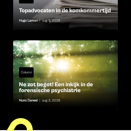
Topadvocaten in de komkommertijd
Hugo Lamon
|
aug 5, 2026
Column
Ne zot begot! Een inkijk in de
forensische psychiatrie
Nuno Daneel
|
aug 3, 2026