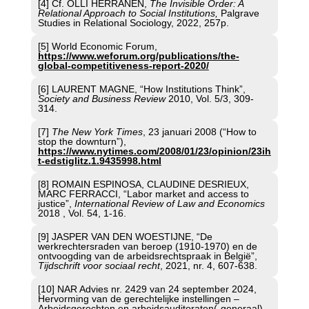
[4] Cf. OLLI HERRANEN,
The Invisible Order: A
Relational Approach to Social Institutions,
Palgrave
Studies in Relational Sociology, 2022, 257p.
[5] World Economic Forum,
https://www.weforum.org/publications/the-
global-competitiveness-report-2020/
[6] LAURENT MAGNE, “How Institutions Think”,
Society and Business Review
2010, Vol. 5/3, 309-
314.
[7]
The New York Times
, 23 januari 2008 (“How to
stop the downturn”),
https://www.nytimes.com/2008/01/23/opinion/23ih
t-edstiglitz.1.9435998.html
[8] ROMAIN ESPINOSA, CLAUDINE DESRIEUX,
MARC FERRACCI, “Labor market and access to
justice”,
International Review of Law and Economics
2018 , Vol. 54, 1-16.
[9] JASPER VAN DEN WOESTIJNE, “De
werkrechtersraden van beroep (1910-1970) en de
ontvoogding van de arbeidsrechtspraak in België”,
Tijdschrift voor sociaal recht
, 2021, nr. 4, 607-638.
[10] NAR Advies nr. 2429 van 24 september 2024,
Hervorming van de gerechtelijke instellingen –
Arbeidsgerechten en arbeidsauditoraten(-generaal),