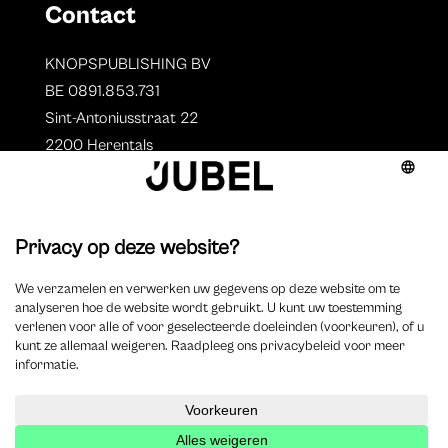
Contact
KNOPSPUBLISHING BV
BE 0891.853.731
Sint-Antoniusstraat 22
2200 Herentals
T. 014 73 78 11
Auteurs
Overzicht auteurs
Auteur worden?
©
2025 Jubel – Webdesign by
Wisemen
– Optimized by