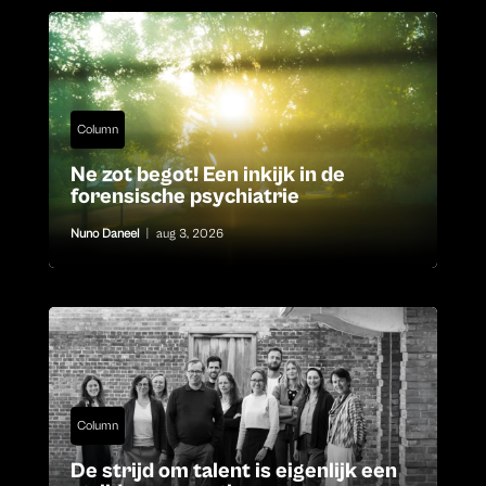
Column
Ne zot begot! Een inkijk in de
forensische psychiatrie
Nuno Daneel
|
aug 3, 2026
Column
De strijd om talent is eigenlijk een