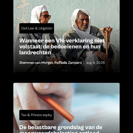
Civil Law & Litigation
Wanneer een VN-verklaring niet
volstaat: de bedoeïenen en hun
landrechten
Stemmen van Morgen
,
Raffaella Zamparo
|
aug 4, 2026
Tax & Private equity
De belastbare grondslag van de