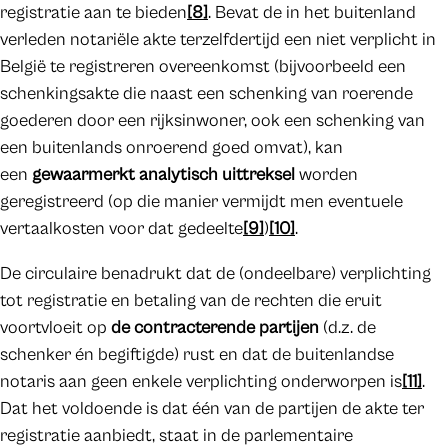
registratie aan te bieden
[8]
. Bevat de in het buitenland
verleden notariële akte terzelfdertijd een niet verplicht in
België te registreren overeenkomst (bijvoorbeeld een
schenkingsakte die naast een schenking van roerende
goederen door een rijksinwoner, ook een schenking van
een buitenlands onroerend goed omvat), kan
een
gewaarmerkt analytisch uittreksel
worden
geregistreerd (op die manier vermijdt men eventuele
vertaalkosten voor dat gedeelte
[9]
)
[10]
.
De circulaire benadrukt dat de (ondeelbare) verplichting
tot registratie en betaling van de rechten die eruit
voortvloeit op
de contracterende partijen
(d.z. de
schenker én begiftigde) rust en dat de buitenlandse
notaris aan geen enkele verplichting onderworpen is
[11]
.
Dat het voldoende is dat één van de partijen de akte ter
registratie aanbiedt, staat in de parlementaire