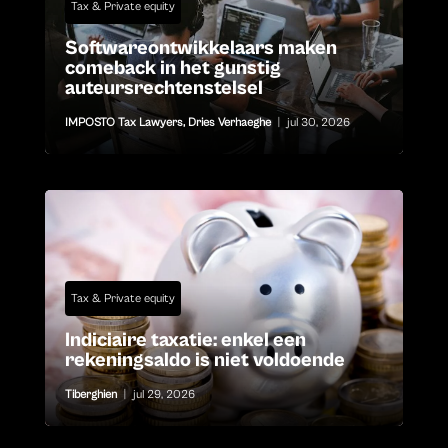
Tax & Private equity
Softwareontwikkelaars maken
comeback in het gunstig
auteursrechtenstelsel
IMPOSTO Tax Lawyers
,
Dries Verhaeghe
|
jul 30, 2026
Tax & Private equity
Indiciaire taxatie: enkel een
rekeningsaldo is niet voldoende
Tiberghien
|
jul 29, 2026