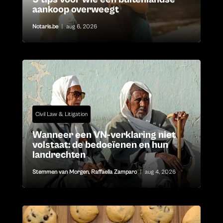
aankoop overweegt
Notaris.be
|
aug 6, 2026
Civil Law & Litigation
Wanneer een VN-verklaring niet
volstaat: de bedoeïenen en hun
landrechten
Stemmen van Morgen
,
Raffaella Zamparo
|
aug 4, 2026