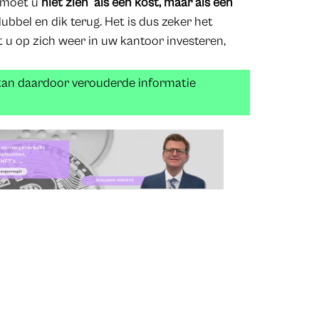
e moet u
niet zien als een kost, maar als een
ubbel en dik terug. Het is dus zeker het
 u op zich weer in uw kantoor investeren,
 kan daardoor verouderde informatie