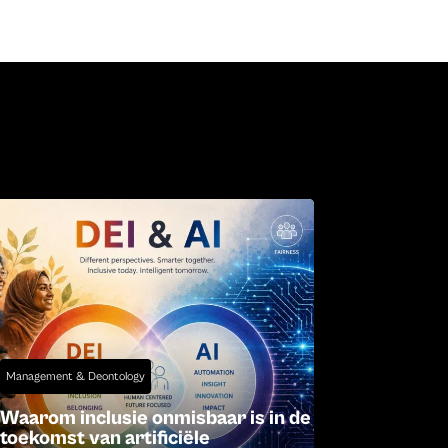
Management & Deontology
Waarom inclusie onmisbaar is in de
toekomst van artificiële