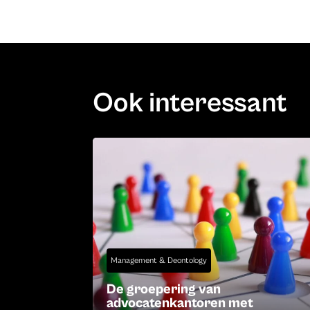
Ook interessant
Management & Deontology
De groepering van
advocatenkantoren met