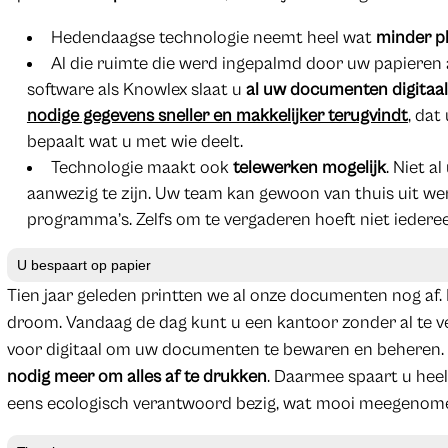
Hedendaagse technologie neemt heel wat
minder p
Al die ruimte die werd ingepalmd door uw papieren a
software als Knowlex slaat u
al uw documenten digitaal
nodige gegevens sneller en makkelijker terugvindt
, dat
bepaalt wat u met wie deelt.
Technologie maakt ook
telewerken mogelijk
. Niet 
aanwezig te zijn. Uw team kan gewoon van thuis uit wer
programma’s. Zelfs om te vergaderen hoeft niet iedereen
U bespaart op papier
Tien jaar geleden printten we al onze documenten nog af.
droom. Vandaag de dag kunt u een kantoor zonder al te ve
voor digitaal om uw documenten te bewaren en beheren. K
nodig meer om alles af te drukken
. Daarmee spaart u heel
eens ecologisch verantwoord bezig, wat mooi meegenome