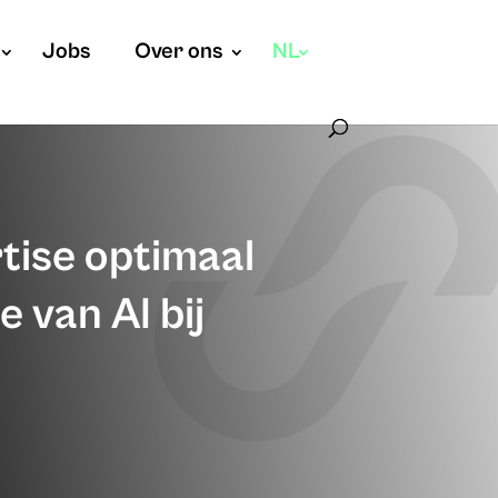
Jobs
Over ons
NL
tise optimaal
 van AI bij