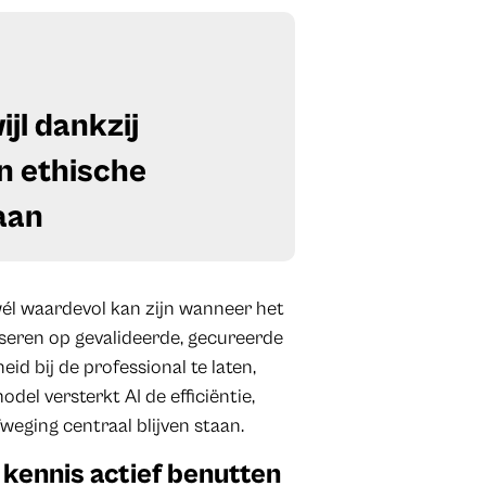
ijl dankzij
n ethische
taan
wél waardevol kan zijn wanneer het
aseren op gevalideerde, gecureerde
id bij de professional te laten,
del versterkt AI de efficiëntie,
weging centraal blijven staan.
 kennis actief benutten