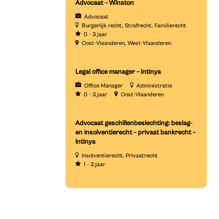
Advocaat – Winston
Advocaat
Burgerlijk recht
Strafrecht
Familierecht
0 - 3 jaar
Oost-Vlaanderen
West-Vlaanderen
Legal office manager – Intinya
Office Manager
Administratie
0 - 3 jaar
Oost-Vlaanderen
Advocaat geschillenbeslechting: beslag-
en insolventierecht – privaat bankrecht –
Intinya
Insolventierecht
Privaatrecht
1 - 3 jaar