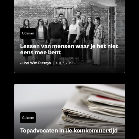
Column
Lessen van mensen waar je het niet
eens mee bent
Jubel
,
Wim Putzeys
|
aug 7, 2026
Column
Topadvocaten in de komkommertijd