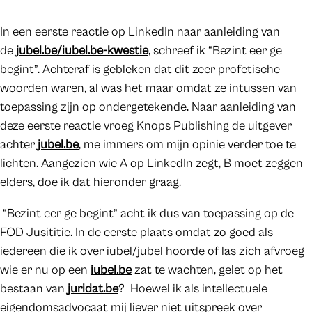
In een eerste reactie op LinkedIn naar aanleiding van
de
jubel.be/iubel.be-kwestie
, schreef ik “Bezint eer ge
begint”. Achteraf is gebleken dat dit zeer profetische
woorden waren, al was het maar omdat ze intussen van
toepassing zijn op ondergetekende. Naar aanleiding van
deze eerste reactie vroeg Knops Publishing de uitgever
achter
jubel.be
, me immers om mijn opinie verder toe te
lichten. Aangezien wie A op LinkedIn zegt, B moet zeggen
elders, doe ik dat hieronder graag.
“Bezint eer ge begint” acht ik dus van toepassing op de
FOD Jusititie. In de eerste plaats omdat zo goed als
iedereen die ik over iubel/jubel hoorde of las zich afvroeg
wie er nu op een
iubel.be
zat te wachten, gelet op het
bestaan van
juridat.be
? Hoewel ik als intellectuele
eigendomsadvocaat mij liever niet uitspreek over