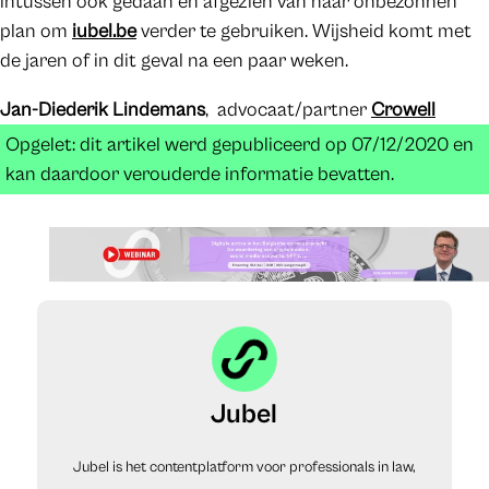
intussen ook gedaan en afgezien van haar onbezonnen
plan om
iubel.be
verder te gebruiken. Wijsheid komt met
de jaren of in dit geval na een paar weken.
Jan-Diederik Lindemans
, advocaat/partner
Crowell
Opgelet: dit artikel werd gepubliceerd op 07/12/2020 en
kan daardoor verouderde informatie bevatten.
Jubel
Jubel is het contentplatform voor professionals in law,