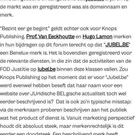
de markt was en geregistreerd was als domeinnaam en
merk.
“Bezint eer ge begint” geldt echter ook voor Knops
Publishing.
Prof. Van Eeckhoutte
en
Hugo Lamon
merken
in hun bijdragen op dit forum terecht op dat “
JUBEL.BE
”
een Benelux-merk is. Het is bovendien geregistreerd voor
de relevante diensten, in die zin dat de activiteiten van de
FOD Justitie op
iubel.be
binnen deze klassen vallen. Zou
Knops Publishing op het moment dat er voor “Jubel.be”
werd evenwel hebben beseft dat haar naam voor een
website over JUridische BELgische actualiteit toch wel
eerder beschrijvend is? Dat is ook zo’n typische misstap:
via de merknaam proberen beschrijven aan het publiek
wat het product of dienst is. Vanuit marketing perspectief
houdt dit absoluut steek, maar merkenrechtelijk is dit
eerder een doodsteek. Een beschrijvend merk heeft