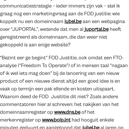
communicatiestrategie – ieder immers zijn vak – stel ik
graag nog een marketingvraag aan de FOD justitie: wie
koppelt nu een domeinnaam
iubel.be
aan een webpagina
over “JUPORTAL”, wetende dat men al
juportal.be
heeft
geregistreerd als domeinnaam, die dan weer niet
gekoppeld is aan enige website?
“Bezint eer ge begint” FOD Justitie, ook omdat een FTO-
analyse (“Freedom To Operate”) of in mensen taal “nagaan
of ik wel iets mag doen” bij de lancering van een nieuw
product of een nieuwe dienst altijd een goed idee is en
vaak op termijn een pak ellende en kosten uitspaart.
Waarom deed de FOD Jusititie dit niet? Zoals andere
commentatoren hier al schreven: het nakijken van het
domeinnaamregister op
www.dns.be
of het
merkenregister op
www.boip.int
had hooguit enkele
minuten geduurd en aangetoond dat
jubel.be
al jaren op