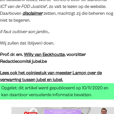
ICT van de FOD Justitie
”, zo valt te lezen op de website.
Daarboven
disclaimer
zetten, machtigt zij die beheren nog
niet te begeren.
Il faut cultiver son jardin
…
Wij zullen dat (blijven) doen.
Prof. dr. em.
Willy van Eeckhoutte
, voorzitter
Redactiecomité jubel.be
Lees ook het opiniestuk van meester Lamon over de
verwarring tussen jubel en iubel.
Opgelet: dit artikel werd gepubliceerd op 10/11/2020 en
kan daardoor verouderde informatie bevatten.