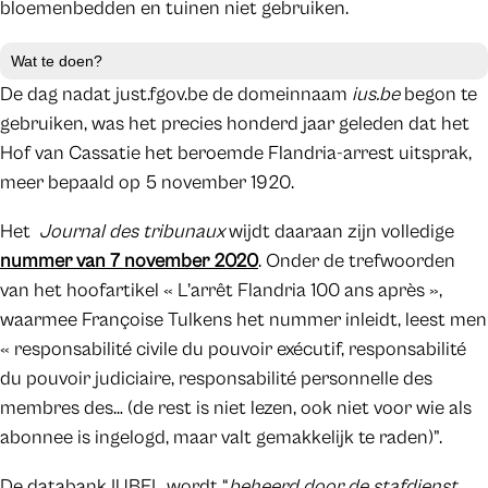
bloemenbedden en tuinen niet gebruiken.
Wat te doen?
De dag nadat just.fgov.be de domeinnaam
ius.be
begon te
gebruiken, was het precies honderd jaar geleden dat het
Hof van Cassatie het beroemde Flandria-arrest uitsprak,
meer bepaald op 5 november 1920.
Het
Journal des tribunaux
wijdt daaraan zijn volledige
nummer van 7 november 2020
. Onder de trefwoorden
van het hoofartikel « L’arrêt Flandria 100 ans après »,
waarmee Françoise Tulkens het nummer inleidt, leest men
« responsabilité civile du pouvoir exécutif, responsabilité
du pouvoir judiciaire, responsabilité personnelle des
membres des… (de rest is niet lezen, ook niet voor wie als
abonnee is ingelogd, maar valt gemakkelijk te raden)”.
De databank IUBEL wordt “
beheerd door de stafdienst