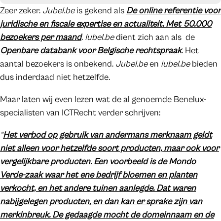
Zeer zeker.
Jubel.be
is gekend als
De online referentie voor
juridische en fiscale expertise en actualiteit. Met 50.000
bezoekers per maand
.
Iubel.be
dient zich aan als de
Openbare databank voor Belgische rechtspraak
. Het
aantal bezoekers is onbekend.
Jubel.be
en
iubel.be
bieden
dus inderdaad niet hetzelfde.
Maar laten wij even lezen wat de al genoemde Benelux-
specialisten van ICTRecht verder schrijven:
“
Het verbod op gebruik van andermans merknaam geldt
niet alleen voor hetzelfde soort producten, maar ook voor
vergelijkbare producten. Een voorbeeld is de Mondo
Verde-zaak waar het ene bedrijf bloemen en planten
verkocht, en het andere tuinen aanlegde. Dat waren
nabijgelegen producten, en dan kan er sprake zijn van
merkinbreuk. De gedaagde mocht de domeinnaam en de