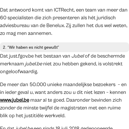
Dat antwoord komt van ICTRecht, een team van meer dan
60 specialisten die zich presenteren als hét juridisch
adviesbureau van de Benelux
.
Zij zullen het dus wel weten,
zo mag men aannemen.
2. “Wir haben es nicht gewußt”
Dat just.fgov.be het bestaan van
Jubel
of de beschermde
merknaam
jubel.be
niet zou hebben gekend, is volstrekt
ongeloofwaardig.
De meer dan 50.000 unieke maandelijkse bezoekers – en
in ieder geval u, want anders zou u dit niet lezen – kennen
www.jubel.be
maar al te goed. Daaronder bevinden zich
zonder de minste twijfel de magistraten met een ruime
blik op het justitiële werkveld.
En dat
jubel.be
een sinds 18 juli 2018 gedeponeerde