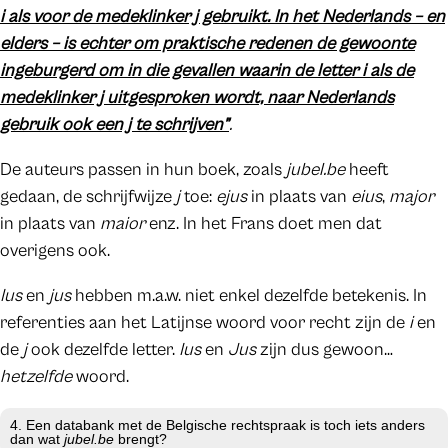
i als voor de medeklinker j gebruikt. In het Nederlands – en
elders – is echter om praktische redenen de gewoonte
ingeburgerd om in die gevallen waarin de letter i als de
medeklinker j uitgesproken wordt, naar Nederlands
gebruik ook een j te schrijven”
.
De auteurs passen in hun boek, zoals
jubel.be
heeft
gedaan, de schrijfwijze
j
toe:
ejus
in plaats van
eius
,
major
in plaats van
maior
enz. In het Frans doet men dat
overigens ook.
Ius
en
jus
hebben m.a.w. niet enkel dezelfde betekenis. In
referenties aan het Latijnse woord voor recht zijn de
i
en
de
j
ook dezelfde letter.
Ius
en
Jus
zijn dus gewoon…
hetzelfde
woord.
4. Een databank met de Belgische rechtspraak is toch iets anders
dan wat
jubel.be
brengt?