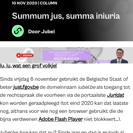
10 NOV 2020
|
COLUMN
Summum jus, summa iniuria
Door
Jubel
Iu, iu, wat een grof volkje!
Sinds vrijdag 6 november gebruikt de Belgische Staat of
beter
just.fgov.be
de domeinnaam
iubel.be
als toegang tot
de rechtspraak die voorheen via de portaalsite
Juridat
kon worden geraadpleegd (tot eind 2020 kan dat laatste
nog, althans voor wie nog een browser gebruikt die de
bijna verdwenen
Adobe Flash Player
niet blokkeert…).
Iubel.be
, hoe kan dat nu? Sinds jaar en dag is er toch al