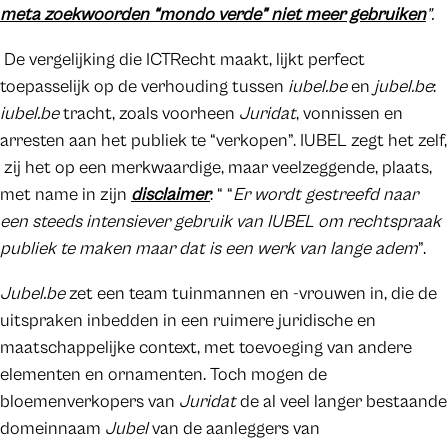
meta zoekwoorden “mondo verde” niet meer gebruiken
”.
De vergelijking die ICTRecht maakt, lijkt perfect
toepasselijk op de verhouding tussen
iubel.be
en
jubel.be
:
iubel.be
tracht, zoals voorheen
Juridat
, vonnissen en
arresten aan het publiek te “verkopen”. IUBEL zegt het zelf,
zij het op een merkwaardige, maar veelzeggende, plaats,
met name in zijn
disclaimer
: “ “
Er wordt gestreefd naar
een steeds intensiever gebruik van IUBEL om rechtspraak
publiek te maken maar dat is een werk van lange adem
”.
Jubel.be
zet een team tuinmannen en -vrouwen in, die de
uitspraken inbedden in een ruimere juridische en
maatschappelijke context, met toevoeging van andere
elementen en ornamenten. Toch mogen de
bloemenverkopers van
Juridat
de al veel langer bestaande
domeinnaam
Jubel
van de aanleggers van