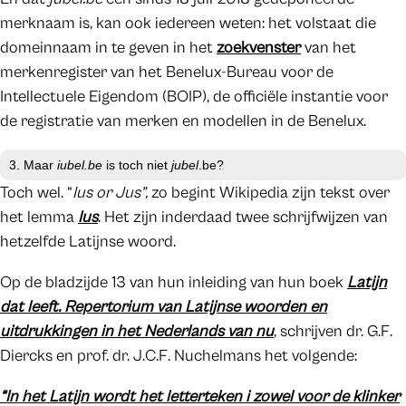
merknaam is, kan ook iedereen weten: het volstaat die
domeinnaam in te geven in het
zoekvenster
van het
merkenregister van het Benelux-Bureau voor de
Intellectuele Eigendom (BOIP), de officiële instantie voor
de registratie van merken en modellen in de Benelux.
3. Maar
i
ubel
.be
is toch niet
jubel
.be?
Toch wel. “
Ius or Jus”,
zo begint Wikipedia zijn tekst over
het lemma
Ius
. Het zijn inderdaad twee schrijfwijzen van
hetzelfde Latijnse woord.
Op de bladzijde 13 van hun inleiding van hun boek
Latijn
dat leeft. Repertorium van Latijnse woorden en
uitdrukkingen in het Nederlands van nu
, schrijven dr. G.F.
Diercks en prof. dr. J.C.F. Nuchelmans het volgende:
“In het Latijn wordt het letterteken i zowel voor de klinker