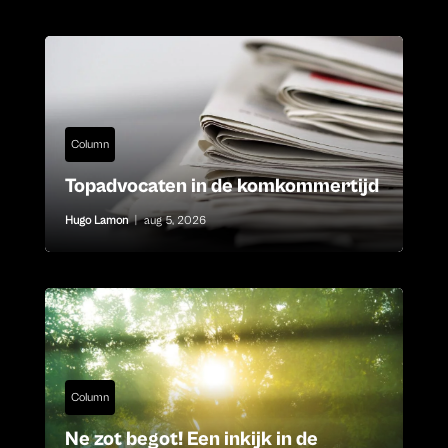
Column
Topadvocaten in de komkommertijd
Hugo Lamon
|
aug 5, 2026
Column
Ne zot begot! Een inkijk in de