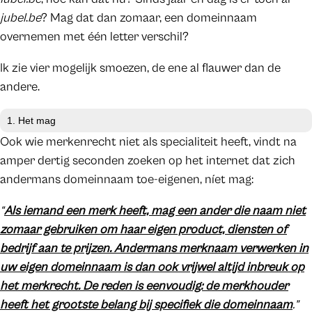
jubel
.
be
? Mag dat dan zomaar, een domeinnaam
overnemen met één letter verschil?
Ik zie vier mogelijk smoezen, de ene al flauwer dan de
andere.
1. Het mag
Ook wie merkenrecht niet als specialiteit heeft, vindt na
amper dertig seconden zoeken op het internet dat zich
andermans domeinnaam toe-eigenen, níet mag:
“
Als iemand een merk heeft, mag een ander die naam niet
zomaar gebruiken om haar eigen product, diensten of
bedrijf aan te prijzen. Andermans merknaam verwerken in
uw eigen domeinnaam is dan ook vrijwel altijd inbreuk op
het merkrecht. De reden is eenvoudig: de merkhouder
heeft het grootste belang bij specifiek die domeinnaam
.”