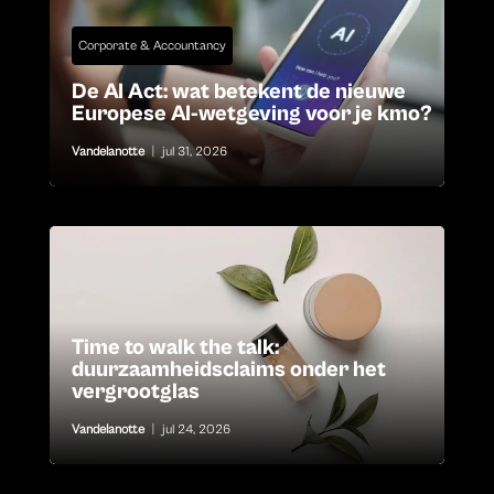
Corporate & Accountancy
De AI Act: wat betekent de nieuwe
Europese AI-wetgeving voor je kmo?
Vandelanotte
|
jul 31, 2026
Time to walk the talk:
duurzaamheidsclaims onder het
vergrootglas
Vandelanotte
|
jul 24, 2026