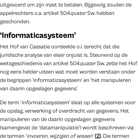
uitgevoerd om zijn inzet te betalen. Bijgevolg zouden de
appelrechters o.a. artikel 504
quater
Sw. hebben
geschonden.
‘Informaticasysteem’
Het Hof van Cassatie oordeelde o.i. terecht dat die
juridische analyse van eiser onjuist is. Steunend op de
wetsgeschiedenis van artikel 504
quater
Sw. zette het Hof
nog eens helder uiteen wat moet worden verstaan onder
de begrippen ‘informaticasysteem’ en ‘het manipuleren
van daarin opgeslagen gegevens’.
De term ‘
informaticasysteem
’ slaat op alle systemen voor
de opslag, verwerking of overdracht van gegevens. Het
manipuleren van de daarin opgeslagen gegevens
(samengevat de ‘datamanipulatie’) wordt beschreven via
de termen ‘
invoeren, wijzigen of wissen
’
(2)
. Die termen