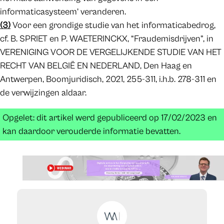
informaticasysteem’ veranderen.
(3)
Voor een grondige studie van het informaticabedrog,
cf. B. SPRIET en P. WAETERINCKX, “Fraudemisdrijven”, in
VERENIGING VOOR DE VERGELIJKENDE STUDIE VAN HET
RECHT VAN BELGIË EN NEDERLAND, Den Haag en
Antwerpen, Boomjuridisch, 2021, 255-311, i.h.b. 278-311 en
de verwijzingen aldaar.
Opgelet: dit artikel werd gepubliceerd op 17/02/2023 en
kan daardoor verouderde informatie bevatten.