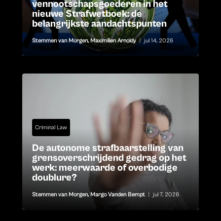
vennootschapsgoederen in het
nieuwe Strafwetboek: de
belangrijkste aandachtspunten
Stemmen van Morgen
,
Maximilien Arnoldy
|
jul 14, 2026
Criminal Law
De autonome strafbaarstelling van
grensoverschrijdend gedrag op het
werk: meerwaarde of overbodige
doublure?
Stemmen van Morgen
,
Margo Vanden Bempt
|
jul 7, 2026