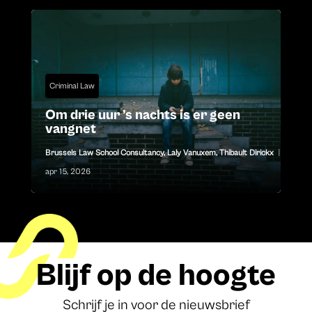
Criminal Law
Om drie uur ’s nachts is er geen
vangnet
Brussels Law School Consultancy
,
Laly Vanuxem
,
Thibault Dirickx
|
apr 15, 2026
Blijf op de hoogte
Schrijf je in voor de nieuwsbrief