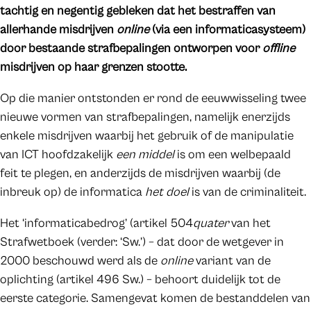
tachtig en negentig gebleken dat het bestraffen van
allerhande misdrijven
online
(via een informaticasysteem)
door bestaande strafbepalingen ontworpen voor
offline
misdrijven op haar grenzen stootte.
Op die manier ontstonden er rond de eeuwwisseling twee
nieuwe vormen van strafbepalingen, namelijk enerzijds
enkele misdrijven waarbij het gebruik of de manipulatie
van ICT hoofdzakelijk
een middel
is om een welbepaald
feit te plegen, en anderzijds de misdrijven waarbij (de
inbreuk op) de informatica
het doel
is van de criminaliteit.
Het ‘informaticabedrog’ (artikel 504
quater
van het
Strafwetboek (verder: ‘Sw.’) – dat door de wetgever in
2000 beschouwd werd als de
online
variant van de
oplichting (artikel 496 Sw.) – behoort duidelijk tot de
eerste categorie. Samengevat komen de bestanddelen van