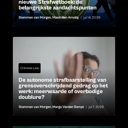
nieuwe Strafwetboek: de
belangrijkste aandachtspunten
Stemmen van Morgen
,
Maximilien Arnoldy
|
jul 14, 2026
Criminal Law
De autonome strafbaarstelling van
grensoverschrijdend gedrag op het
werk: meerwaarde of overbodige
doublure?
Stemmen van Morgen
,
Margo Vanden Bempt
|
jul 7, 2026