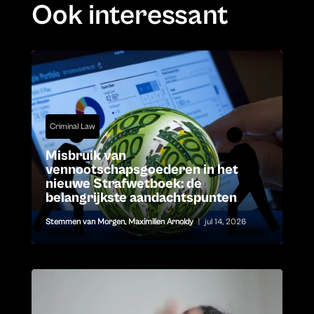
Ook interessant
Criminal Law
Misbruik van
vennootschapsgoederen in het
nieuwe Strafwetboek: de
belangrijkste aandachtspunten
Stemmen van Morgen
,
Maximilien Arnoldy
|
jul 14, 2026