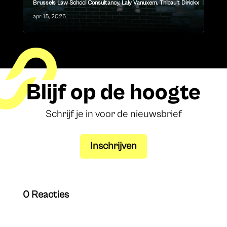
Brussels Law School Consultancy
,
Laly Vanuxem
,
Thibault Dirickx
|
apr 15, 2026
Blijf op de hoogte
Schrijf je in voor de nieuwsbrief
Inschrijven
0 Reacties