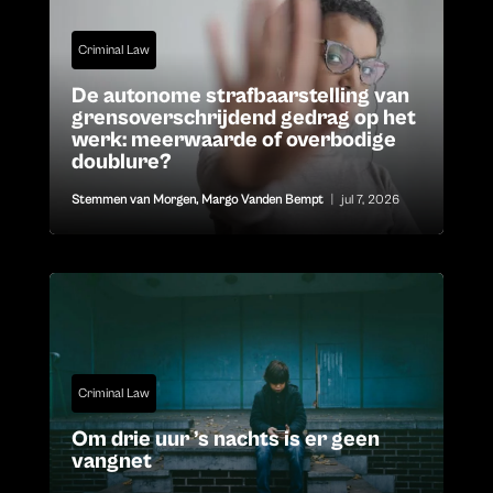
Criminal Law
De autonome strafbaarstelling van
grensoverschrijdend gedrag op het
werk: meerwaarde of overbodige
doublure?
Stemmen van Morgen
,
Margo Vanden Bempt
|
jul 7, 2026
Criminal Law
Om drie uur ’s nachts is er geen
vangnet