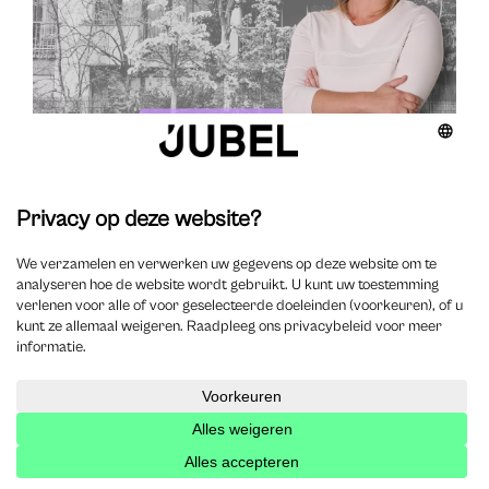
Recente Jobs
Advocaat – Winston
Advocaat
Burgerlijk recht
Strafrecht
Familierecht
0 - 3 jaar
Oost-Vlaanderen
West-Vlaanderen