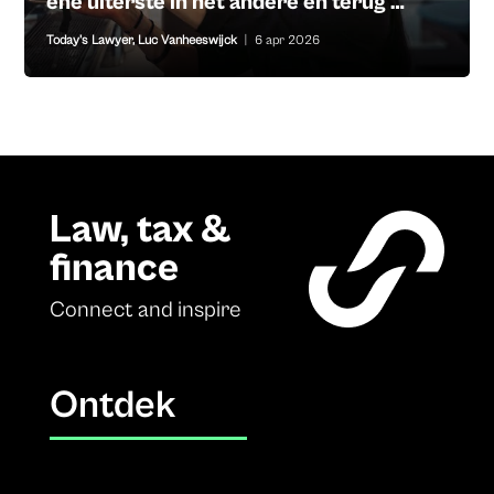
ene uiterste in het andere en terug …
Today's Lawyer
,
Luc Vanheeswijck
|
6 apr 2026
Law, tax &
finance
Connect and inspire
Ontdek