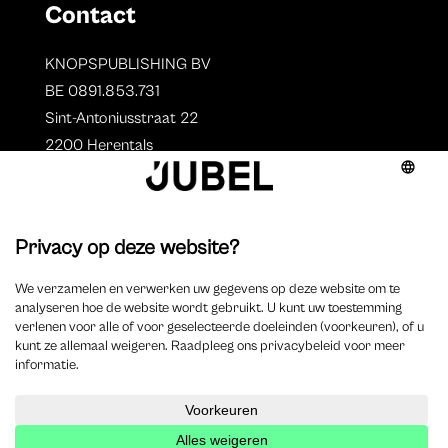
Contact
KNOPSPUBLISHING BV
BE 0891.853.731
Sint-Antoniusstraat 22
2200 Herentals
T. 014 73 78 11
Auteurs
Overzicht auteurs
Auteur worden?
©
2025 Jubel – Webdesign by
Wisemen
– Optimized by