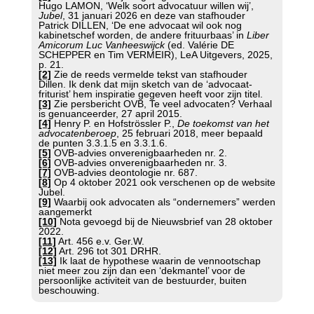
Hugo LAMON, ‘Welk soort advocatuur willen wij’,
Jubel
, 31 januari 2026 en deze van stafhouder
Patrick DILLEN, ‘De ene advocaat wil ook nog
kabinetschef worden, de andere frituurbaas’ in
Liber
Amicorum Luc Vanheeswijck
(ed. Valérie DE
SCHEPPER en Tim VERMEIR), LeA Uitgevers, 2025,
p. 21.
[2]
Zie de reeds vermelde tekst van stafhouder
Dillen. Ik denk dat mijn sketch van de ‘advocaat-
friturist’ hem inspiratie gegeven heeft voor zijn titel.
[3]
Zie persbericht OVB, Te veel advocaten? Verhaal
is genuanceerder, 27 april 2015.
[4]
Henry P. en Hofströssler P.,
De toekomst van het
advocatenberoep
, 25 februari 2018, meer bepaald
de punten 3.3.1.5 en 3.3.1.6.
[5]
OVB-advies onverenigbaarheden nr. 2.
[6]
OVB-advies onverenigbaarheden nr. 3.
[7]
OVB-advies deontologie nr. 687.
[8]
Op 4 oktober 2021 ook verschenen op de website
Jubel.
[9]
Waarbij ook advocaten als “ondernemers” werden
aangemerkt
[10]
Nota gevoegd bij de Nieuwsbrief van 28 oktober
2022.
[11]
Art. 456 e.v. Ger.W.
[12]
Art. 296 tot 301 DRHR.
[13]
Ik laat de hypothese waarin de vennootschap
niet meer zou zijn dan een ‘dekmantel’ voor de
persoonlijke activiteit van de bestuurder, buiten
beschouwing.