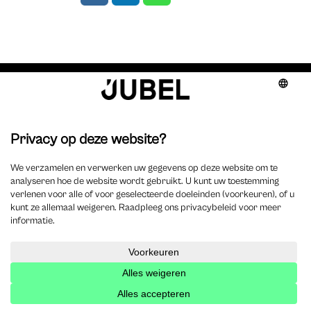
Ook interessant
Management & Deontology
De groepering van
advocatenkantoren met
gemeenschappelijke benaming
Today's Lawyer
,
Dirk Van Gerven
|
aug 3, 2026