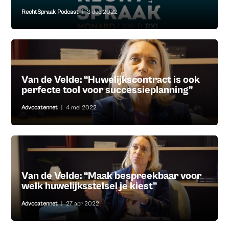
RechtSpraak Podcast
|
3 dec 2022
Van de Velde: “Huwelijkscontract is ook
perfecte tool voor successieplanning”
Advocatennet
|
4 mei 2022
Van de Velde: “Maak bespreekbaar voor
welk huwelijksstelsel je kiest”
Advocatennet
|
27 apr 2022